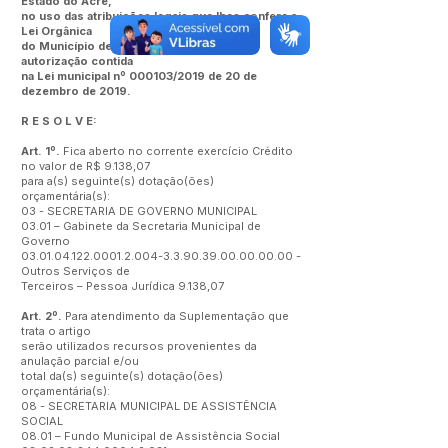
Estado do Acre,
no uso das atribuições legais que lhes confere a
Lei Orgânica
do Município de Marechal Thaumaturgo e
autorização contida
na Lei municipal nº 000103/2019 de 20 de
dezembro de 2019.
R E S O L V E:
Art. 1º.
Fica aberto no corrente exercício Crédito
no valor de R$ 9.138,07
para a(s) seguinte(s) dotação(ões)
orçamentária(s):
03 - SECRETARIA DE GOVERNO MUNICIPAL
03.01 – Gabinete da Secretaria Municipal de
Governo
03.01.04.122.0001.2.004
-3.3.90.39.00.00.00.00 -
Outros Serviços de
Terceiros – Pessoa Jurídica 9.138,07
Art. 2º.
Para atendimento da Suplementação que
trata o artigo
serão utilizados recursos provenientes da
anulação parcial e/ou
total da(s) seguinte(s) dotação(ões)
orçamentária(s):
08 - SECRETARIA MUNICIPAL DE ASSISTÊNCIA
SOCIAL
08.01 – Fundo Municipal de Assistência Social