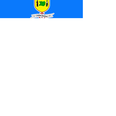
SERVIÇO DE ATENDIMENTO AO 
CIDADÃO (SIC) E OUVIDORIA
Prefeitura de Marechal 
Thaumaturgo - Estado do Acre
CNPJ 84.306.463/0001-76
💻Acesso online: 
SIC 
| 
Fale Conosco
 | 
Ouvidoria
| 
Mapa do Site
📱Fone: +55 (68) 3325-1092 / (68) 
99282-7179 (Responsável (
Douglas da 
Silva Araújo
)
🏢 Av. Raimundo Margarida, SN, CEP 
69.983-000, Centro, Marechal 
Thaumaturgo, Acre
📅 Segunda a sexta, das 7h às 13h 