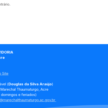
trário.
VIDORIA
cre
 Site
vel (
Douglas da Silva Araújo
)
, Marechal Thaumaturgo, Acre
 domingos e feriados)
a@marechalthaumaturgo.ac.gov.br