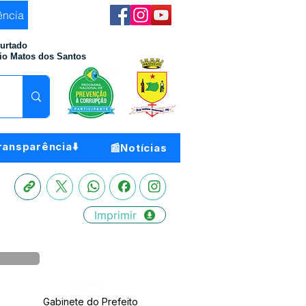
ência
Furtado
io Matos dos Santos
ransparência⬇️
📰Notícias
Imprimir
Órgão:
Gabinete do Prefeito