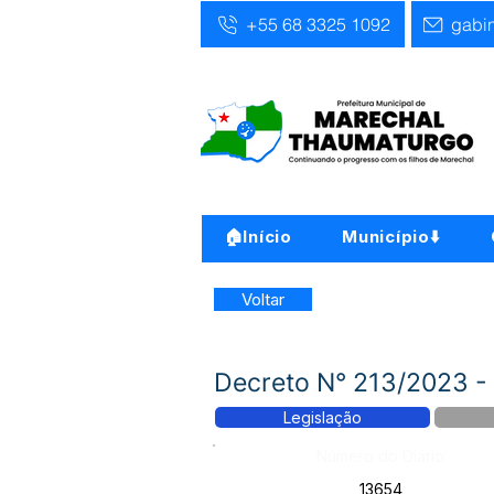
+55 68 3325 1092
gabi
🏠Início
Município⬇️
Voltar
Decreto N° 213/2023 - 
Legislação
Número do Diário:
13654