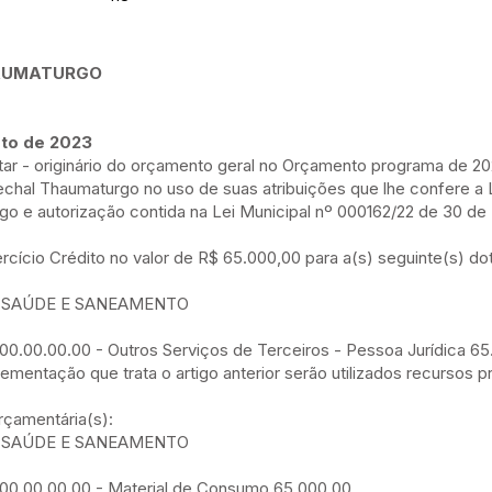
HAUMATURGO
sto de 2023
tar - originário do orçamento geral no Orçamento programa de 20
l Thaumaturgo no uso de suas atribuições que lhe confere a L
o e autorização contida na Lei Municipal nº 000162/22 de 30 d
ercício Crédito no valor de R$ 65.000,00 para a(s) seguinte(s) do
E SAÚDE E SANEAMENTO
.00.00.00.00 - Outros Serviços de Terceiros - Pessoa Jurídica 6
lementação que trata o artigo anterior serão utilizados recursos 
rçamentária(s):
E SAÚDE E SANEAMENTO
0.00.00.00.00 - Material de Consumo 65.000,00