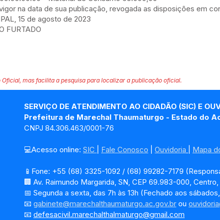
 vigor na data de sua publicação, revogada as disposições em con
L, 15 de agosto de 2023
TO FURTADO
 Oficial, mas facilita a pesquisa para localizar a publicação oficial.
SERVIÇO DE ATENDIMENTO AO CIDADÃO (SIC) E OU
Prefeitura de Marechal Thaumaturgo - Estado do A
CNPJ 84.306.463/0001-76
💻Acesso online: 
SIC 
| 
Fale Conosco
 | 
Ouvidoria
| 
Mapa do
📱Fone: +55 (68) 3325-1092 / (68) 99282-7179 (Responsá
🏢 Av. Raimundo Margarida, SN, CEP 69.983-000, Centro
📅 Segunda a sexta, das 7h às 13h (Fechado aos sábados,
📧 
gabinete@marechalthaumaturgo.ac.gov.br
 ou 
ouvidori
📧
defesacivil.marechalthalmaturgo@gmail.com