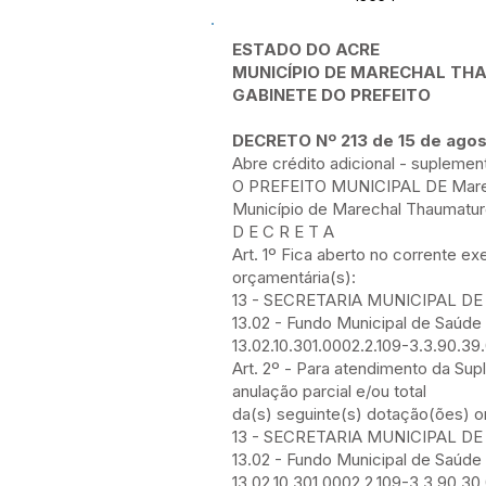
ESTADO DO ACRE
MUNICÍPIO DE MARECHAL T
GABINETE DO PREFEITO
DECRETO Nº 213 de 15 de ago
Abre crédito adicional - suplemen
O PREFEITO MUNICIPAL DE Marecha
Município de Marechal Thaumaturg
D E C R E T A
Art. 1º Fica aberto no corrente ex
orçamentária(s):
13 - SECRETARIA MUNICIPAL D
13.02 - Fundo Municipal de Saúde
13.02.10.301.0002.2.109-3.3.90.39
Art. 2º - Para atendimento da Sup
anulação parcial e/ou total
da(s) seguinte(s) dotação(ões) o
13 - SECRETARIA MUNICIPAL D
13.02 - Fundo Municipal de Saúde
13.02.10.301.0002.2.109-3.3.90.3