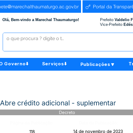
nete@marechalthaumaturgo.ac.gov.br
Portal da Transpar
Olá, Bem-vindo a Marechal Thaumaturgo!
Prefeito
Valdelio 
Vice-Prefeito
Edés
O Governo⬇️
Serviços⬇️
T
Publicações🔽
Abre crédito adicional - suplementar
Decreto
Página da Publicação:
Data da Publicação:
14 de novembro de 2023
118