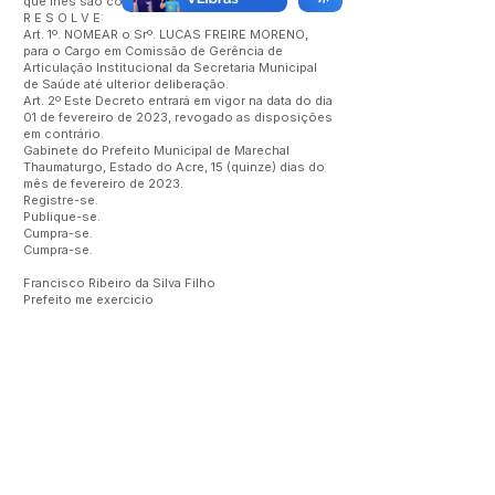
que lhes são conferidas por lei,
R E S O L V E:
Art. 1º. NOMEAR o Srº. LUCAS FREIRE MORENO,
para o Cargo em Comissão de Gerência de
Articulação Institucional da Secretaria Municipal
de Saúde até ulterior deliberação.
Art. 2º Este Decreto entrará em vigor na data do dia
01 de fevereiro de 2023, revogado as disposições
em contrário.
Gabinete do Prefeito Municipal de Marechal
Thaumaturgo, Estado do Acre, 15 (quinze) dias do
mês de fevereiro de 2023.
Registre-se.
Publique-se.
Cumpra-se.
Cumpra-se.
Francisco Ribeiro da Silva Filho
Prefeito me exercicio