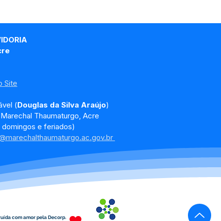
VIDORIA
cre
 Site
vel (
Douglas da Silva Araújo
)
, Marechal Thaumaturgo, Acre
 domingos e feriados)
a@marechalthaumaturgo.ac.gov.br
ruída com amor pela Decorp.