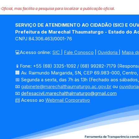
 Oficial, mas facilita a pesquisa para localizar a publicação oficial.
SERVIÇO DE ATENDIMENTO AO CIDADÃO (SIC) E OU
Prefeitura de Marechal Thaumaturgo - Estado do A
CNPJ 84.306.463/0001-76
💻Acesso online: 
SIC 
| 
Fale Conosco
 | 
Ouvidoria
| 
Mapa do
📱Fone: +55 (68) 3325-1092 / (68) 99282-7179 (Responsá
🏢 Av. Raimundo Margarida, SN, CEP 69.983-000, Centro
📅 Segunda a sexta, das 7h às 13h (Fechado aos sábados,
📧 
gabinete@marechalthaumaturgo.ac.gov.br
 ou 
ouvidori
📧
defesacivil.marechalthalmaturgo@gmail.com
📨 Acesso ao 
Webmail Corporativo
Ferramenta de Transparência const