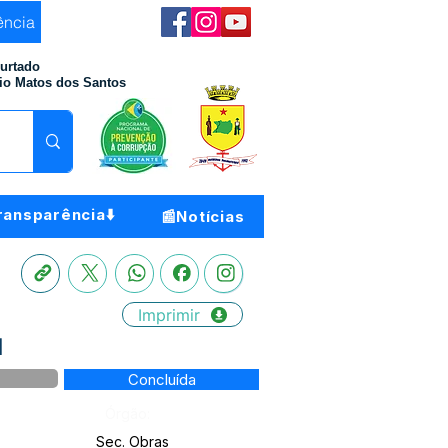
ência
Furtado
io Matos dos Santos
ransparência⬇️
📰Notícias
Imprimir
l
Concluída
Órgão:
Sec. Obras