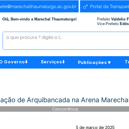
nete@marechalthaumaturgo.ac.gov.br
Portal da Transpar
Olá, Bem-vindo a Marechal Thaumaturgo!
Prefeito
Valdelio 
Vice-Prefeito
Edés
O Governo⬇️
Serviços⬇️
T
Publicações🔽
ação de Arquibancada na Arena Marecha
Concorrência
Página da Publicação:
Data da Publicação:
5 de março de 2025