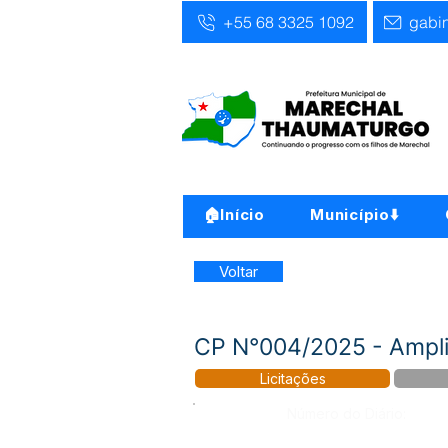
+55 68 3325 1092
gabi
🏠Início
Município⬇️
Voltar
CP N°004/2025 - Ampli
Licitações
Número do Diário: