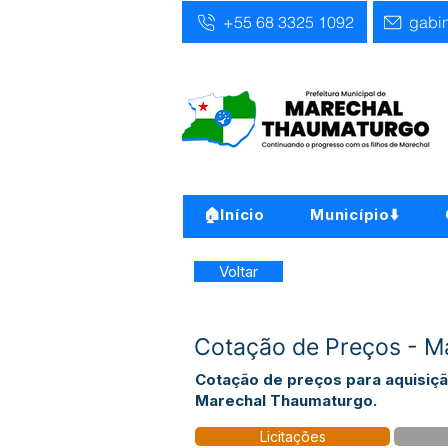
+55 68 3325 1092
gabi
🏠Início
Município⬇️
Voltar
Cotação de Preços - M
Cotação de preços para aquisição
Marechal Thaumaturgo.
Licitações