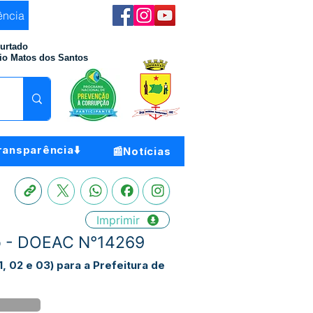
ência
Furtado
io Matos dos Santos
ransparência⬇️
📰Notícias
Imprimir
co - DOEAC N°14269
 02 e 03) para a Prefeitura de