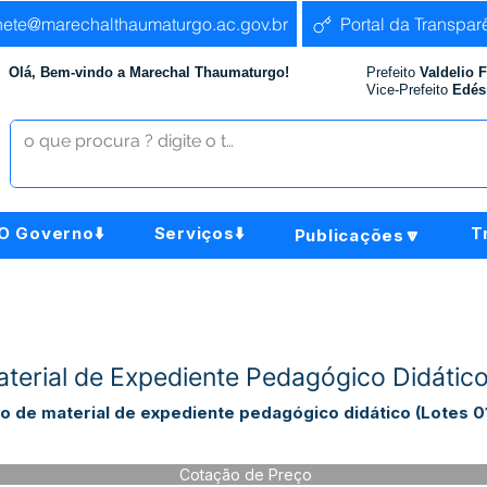
nete@marechalthaumaturgo.ac.gov.br
Portal da Transpar
Olá, Bem-vindo a Marechal Thaumaturgo!
Prefeito
Valdelio 
Vice-Prefeito
Edés
O Governo⬇️
Serviços⬇️
T
Publicações🔽
aterial de Expediente Pedagógico Didáti
 de material de expediente pedagógico didático (Lotes 01,
Cotação de Preço