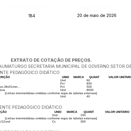
Página da Publicação:
Data da Publicação:
20 de maio de 2026
184
EXTRATO DE COTAÇÃO DE PREÇOS.
AUMATURGO SECRETARIA MUNICIPAL DE GOVERNO SETOR D
ENTE PEDAGÓGICO DIDÁTICO
CRIÇÃO
UNID
MARCA
QUANT
VALOR UNITAR
Und
60
Pct
850
ivo,38x51mm...
Pct
500
dura
Und
8000
[Linhas intermediárias omitidas conforme regra de tabelas extensas]
Und
40
IENTE PEDAGÓGICO DIDÁTICO
IÇÃO
UNID
MARCA
QUANT
VALOR UNITARIO
Und
100
[Linhas intermediárias omitidas conforme regra de tabelas extensas]
 c/12und
Cx
300