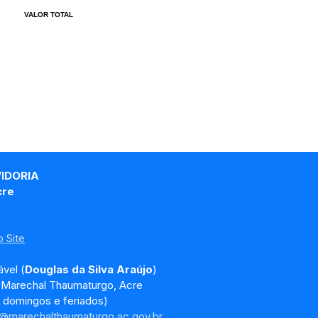
VALOR TOTAL
VIDORIA
cre
 Site
vel (
Douglas da Silva Araújo
)
, Marechal Thaumaturgo, Acre
 domingos e feriados)
a@marechalthaumaturgo.ac.gov.br