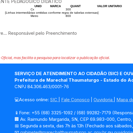
ENTE PEDAGÓGICO DIDÁTICO
UNID
MARCA
QUANT
VALOR UNITARIO
Cx
300
[Linhas intermediárias omitidas conforme regra de tabelas extensas]
Metro
800
 Responsável pelo Preenchimento
 Oficial, mas facilita a pesquisa para localizar a publicação oficial.
SERVIÇO DE ATENDIMENTO AO CIDADÃO (SIC) E OU
Prefeitura de Marechal Thaumaturgo - Estado do A
CNPJ 84.306.463/0001-76
💻Acesso online: 
SIC 
| 
Fale Conosco
 | 
Ouvidoria
| 
Mapa do
📱Fone: +55 (68) 3325-1092 / (68) 99282-7179 (Responsá
🏢 Av. Raimundo Margarida, SN, CEP 69.983-000, Centro
📅 Segunda a sexta, das 7h às 13h (Fechado aos sábados,
📧 
gabinete@marechalthaumaturgo.ac.gov.br
 ou 
ouvidori