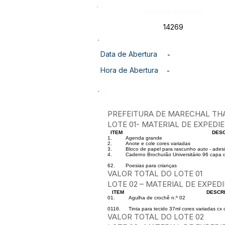
Número do Diário:
14269
Data de Abertura
-
Hora de Abertura
-
PREFEITURA DE MARECHAL TH
LOTE 01- MATERIAL DE EXPEDI
ITEM
DES
1.
Agenda grande
2.
Anote e cole cores variadas
3.
Bloco de papel para rascunho auto - ades
4.
Caderno Brochurão Universitário 96 capa 
62.
Poesias para crianças
VALOR TOTAL DO LOTE 01
LOTE 02 – MATERIAL DE EXPED
ITEM
DESCR
01.
Agulha de crochê n.º 02
0116.
Tinta para tecido 37ml cores variadas cx
VALOR TOTAL DO LOTE 02