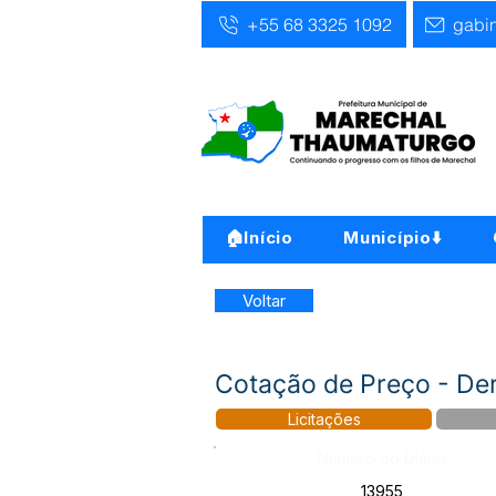
+55 68 3325 1092
gabi
🏠Início
Município⬇️
Voltar
Cotação de Preço - Der
Licitações
Número do Diário:
13955