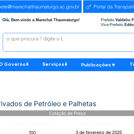
nete@marechalthaumaturgo.ac.gov.br
Portal da Transpar
Olá, Bem-vindo a Marechal Thaumaturgo!
Prefeito
Valdelio 
Vice-Prefeito
Edés
O Governo⬇️
Serviços⬇️
T
Publicações🔽
ivados de Petróleo e Palhetas
Cotação de Preço
Página da Publicação:
Data da Publicação:
3 de fevereiro de 2025
100