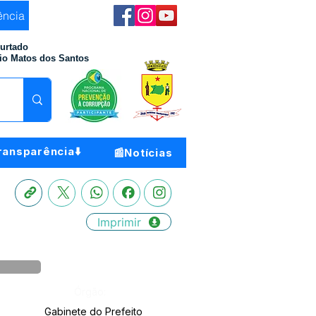
ência
Furtado
io Matos dos Santos
ransparência⬇️
📰Notícias
Imprimir
Órgão:
Gabinete do Prefeito