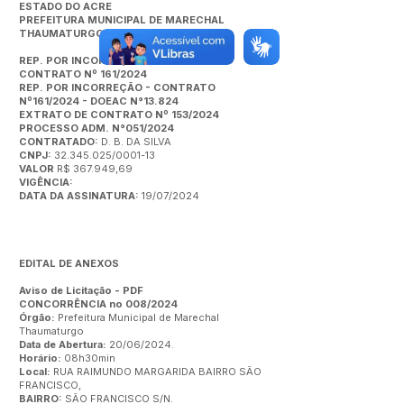
ESTADO DO ACRE
PREFEITURA MUNICIPAL DE MARECHAL
THAUMATURGO
REP. POR INCORREÇÃO -EXTRATO DO
CONTRATO Nº 161/2024
REP. POR INCORREÇÃO - CONTRATO
Nº161/2024 - DOEAC N°13.824
EXTRATO DE CONTRATO Nº 153/2024
PROCESSO ADM. N°051/2024
CONTRATADO:
D. B. DA SILVA
CNPJ:
32.345.025/0001-13
VALOR
R$ 367.949,69
VIGÊNCIA:
DATA DA ASSINATURA:
19/07/2024
EDITAL DE ANEXOS
Aviso de Licitação
-
PDF
CONCORRÊNCIA no 008/2024
Órgão:
Prefeitura Municipal de Marechal
Thaumaturgo
Data de Abertura:
20/06/2024.
Horário:
08h30min
Local:
RUA RAIMUNDO MARGARIDA BAIRRO SÃO
FRANCISCO,
BAIRRO:
SÃO FRANCISCO S/N.