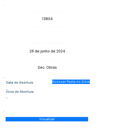
Número do Diário:
13804
Página da Publicação:
Data da Publicação:
26 de junho de 2024
Órgão:
Sec. Obras
Acessar Pasta no Drive
Data de Abertura
-
Hora de Abertura
-
Visualizar