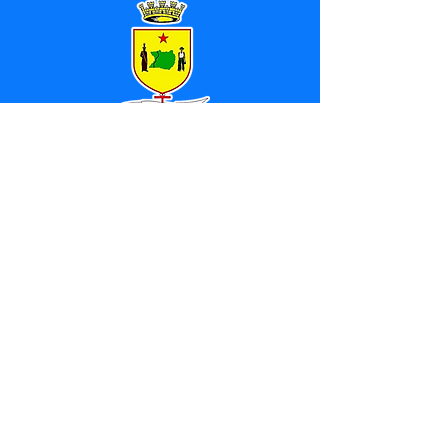
SERVIÇO DE ATENDIMENTO AO 
CIDADÃO (SIC) E OUVIDORIA
Prefeitura de Marechal 
Thaumaturgo - Estado do Acre
CNPJ 84.306.463/0001-76
💻Acesso online: 
SIC 
| 
Fale Conosco
 | 
Ouvidoria
| 
Mapa do Site
📱Fone: +55 (68) 3325-1092 / (68) 
99282-7179 (Responsável (
Douglas da 
Silva Araújo
)
🏢 Av. Raimundo Margarida, SN, CEP 
69.983-000, Centro, Marechal 