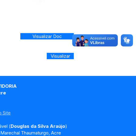
Órgão:
Visualizar Doc
Visualizar
VIDORIA
cre
 Site
vel (
Douglas da Silva Araújo
)
, Marechal Thaumaturgo, Acre