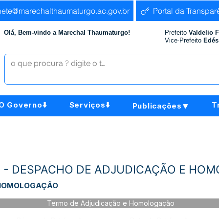
nete@marechalthaumaturgo.ac.gov.br
Portal da Transpar
Olá, Bem-vindo a Marechal Thaumaturgo!
Prefeito
Valdelio 
Vice-Prefeito
Edés
O Governo⬇️
Serviços⬇️
T
Publicações🔽
025 - DESPACHO DE ADJUDICAÇÃO E H
 HOMOLOGAÇÃO
Termo de Adjudicação e Homologação