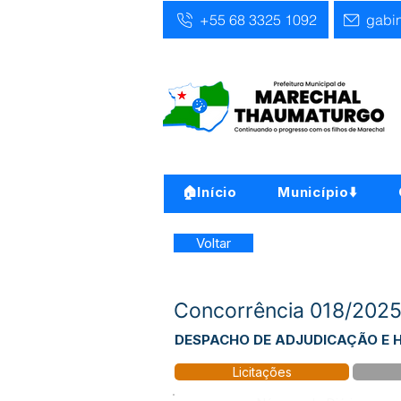
+55 68 3325 1092
gabi
🏠Início
Município⬇️
Voltar
Concorrência 018/2
DESPACHO DE ADJUDICAÇÃO E
Licitações