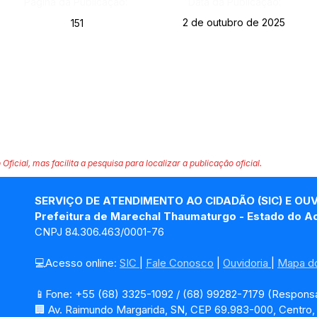
Página da Publicação:
Data da Publicação:
2 de outubro de 2025
151
 Oficial, mas facilita a pesquisa para localizar a publicação oficial.
SERVIÇO DE ATENDIMENTO AO CIDADÃO (SIC) E OU
Prefeitura de Marechal Thaumaturgo - Estado do A
CNPJ 84.306.463/0001-76
💻Acesso online: 
SIC 
| 
Fale Conosco
 | 
Ouvidoria
| 
Mapa do
📱Fone: +55 (68) 3325-1092 / (68) 99282-7179 (Responsá
🏢 Av. Raimundo Margarida, SN, CEP 69.983-000, Centro