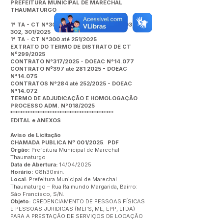
PREFEITURA MUNICIPAL DE MARECHAL
THAUMATURGO
1° TA - CT N°308, 307, 306, 305, 304, 303,
302, 301/2025
1° TA - CT N°300 até 251/2025
EXTRATO DO TERMO DE DISTRATO DE CT
Nº299/2025
CONTRATO N°317/2025 - DOEAC N°14.077
CONTRATO Nº397 até 281 2025 - DOEAC
N°14.075
CONTRATOS N°284 até 252/2025 - DOEAC
N°14.072
TERMO DE ADJUDICAÇÃO E HOMOLOGAÇÃO
PROCESSO ADM. N°018/2025
******************************************
EDITAL e ANEXOS
Aviso de Licitação
CHAMADA PUBLICA Nº 001/2025
.
PDF
Órgão:
Prefeitura Municipal de Marechal
Thaumaturgo
Data de Abertura:
14/04/2025
Horário:
08h30min.
Local:
Prefeitura Municipal de Marechal
Thaumaturgo – Rua Raimundo Margarida, Bairro:
São Francisco, S/N.
Objeto:
CREDENCIAMENTO DE PESSOAS FÍSICAS
E PESSOAS JURIDICAS (MEI’S, ME, EPP, LTDA)
PARA A PRESTAÇÃO DE SERVIÇOS DE LOCAÇÃO