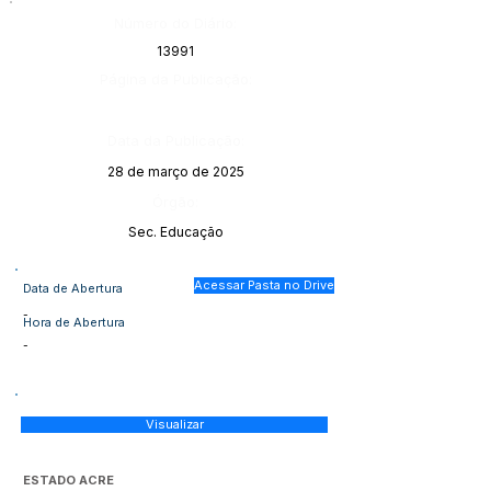
Número do Diário:
13991
Página da Publicação:
Data da Publicação:
28 de março de 2025
Órgão:
Sec. Educação
Acessar Pasta no Drive
Data de Abertura
-
Hora de Abertura
-
Visualizar
ESTADO ACRE