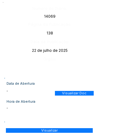
Número do Diário:
14069
Página da Publicação:
138
Data da Publicação:
22 de julho de 2025
Órgão:
Data de Abertura
-
Visualizar Doc
Hora de Abertura
-
Visualizar