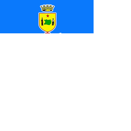
SERVIÇO DE ATENDIMENTO AO 
CIDADÃO (SIC) E OUVIDORIA
Prefeitura de Marechal 
Thaumaturgo - Estado do Acre
CNPJ 84.306.463/0001-76
💻Acesso online: 
SIC 
| 
Fale Conosco
 | 
Ouvidoria
| 
Mapa do Site
📱Fone: +55 (68) 3325-1092 / (68) 
99282-7179 (Responsável (
Douglas da 
Silva Araújo
)
🏢 Av. Raimundo Margarida, SN, CEP 