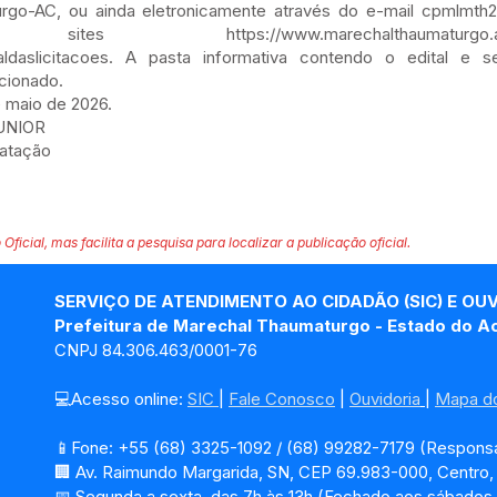
rgo-AC, ou ainda eletronicamente através do e-mail
cpmlmth
os sites
https://www.marechalthaumaturgo.ac
aldaslicitacoes.
A pasta informativa contendo o edital e s
cionado.
 maio de 2026.
UNIOR
ratação
 Oficial, mas facilita a pesquisa para localizar a publicação oficial.
SERVIÇO DE ATENDIMENTO AO CIDADÃO (SIC) E OU
Prefeitura de Marechal Thaumaturgo - Estado do A
CNPJ 84.306.463/0001-76
💻Acesso online: 
SIC 
| 
Fale Conosco
 | 
Ouvidoria
| 
Mapa do
📱Fone: +55 (68) 3325-1092 / (68) 99282-7179 (Responsá
🏢 Av. Raimundo Margarida, SN, CEP 69.983-000, Centro
📅 Segunda a sexta, das 7h às 13h (Fechado aos sábados,