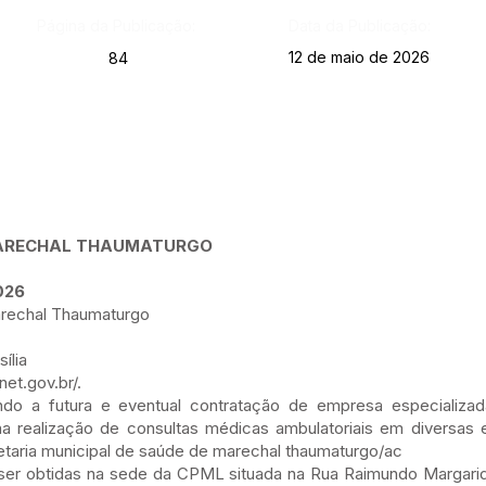
Página da Publicação:
Data da Publicação:
12 de maio de 2026
84
 MARECHAL THAUMATURGO
026
arechal Thaumaturgo
ília
et.gov.br/.
ando a futura e eventual contratação de empresa especializa
na realização de consultas médicas ambulatoriais em diversas 
taria municipal de saúde de marechal thaumaturgo/ac
er obtidas na sede da CPML situada na Rua Raimundo Margarid