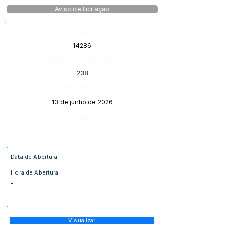
Aviso de Licitação
Número do Diário:
14286
Página da Publicação:
238
Data da Publicação:
13 de junho de 2026
Órgão:
Data de Abertura
-
Hora de Abertura
-
Visualizar