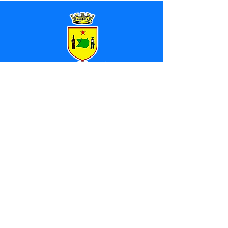
SERVIÇO DE ATENDIMENTO AO 
CIDADÃO (SIC) E OUVIDORIA
Prefeitura de Marechal 
Thaumaturgo - Estado do Acre
CNPJ 84.306.463/0001-76
💻Acesso online: 
SIC 
| 
Fale Conosco
 | 
Ouvidoria
| 
Mapa do Site
📱Fone: +55 (68) 3325-1092 / (68) 
99282-7179 (Responsável (
Douglas da 
Silva Araújo
)
🏢 Av. Raimundo Margarida, SN, CEP 