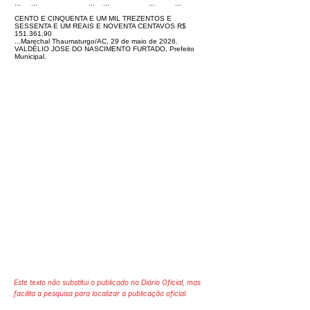
...
...
...
...
...
...
CENTO E CINQUENTA E UM MIL TREZENTOS E
SESSENTA E UM REAIS E NOVENTA CENTAVOS R$
151.361,90
...Marechal Thaumaturgo/AC, 29 de maio de 2026.
VALDÉLIO JOSE DO NASCIMENTO FURTADO, Prefeito
Municipal.
Este texto não substitui o publicado no Diário Oficial, mas
facilita a pesquisa para localizar a publicação oficial.