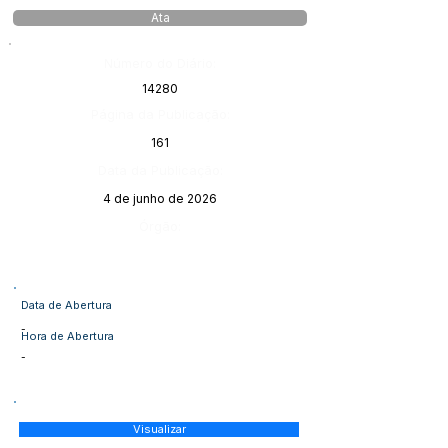
Ata
Número do Diário:
14280
Página da Publicação:
161
Data da Publicação:
4 de junho de 2026
Órgão:
Data de Abertura
-
Hora de Abertura
-
Visualizar