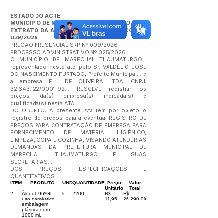
ESTADO DO ACRE
MUNICÍPIO DE MARECHAL THAUMATURGO
EXTRATO DA ATA DE REGISTRO DE PREÇOS Nº
039/2026
PREGÃO PRESENCIAL SRP Nº 009/2026
PROCESSO ADMINISTRATIVO Nº 025/2026
O MUNICÍPIO DE MARECHAL THAUMATURGO...
representado neste ato pelo Sr. VALDÉLIO JOSE
DO NASCIMENTO FURTADO, Prefeito Municipal... e
a empresa F.L. DE OLIVEIRA LTDA, CNPJ:
32.643.122
/0001-92... RESOLVE registrar os
preços da(s) empresa(s) indicada(s) e
qualificada(s) nesta ATA...
DO OBJETO: A presente Ata tem por objeto o
registro de preços para a eventual REGISTRO DE
PREÇOS PARA CONTRATAÇÃO DE EMPRESA PARA
FORNECIMENTO DE MATERIAL HIGIÊNICO,
LIMPEZA, COPA E COZINHA, VISANDO ATENDER AS
DEMANDAS DA PREFEITURA MUNICIPAL DE
MARECHAL THAUMATURGO E SUAS
SECRETARIAS...
DOS PREÇOS, ESPECIFICAÇÕES E
QUANTITATIVOS:
ITEM
PRODUTO
UND
QUANTIDADE
Preço
Valor
Unitário
Total
2
Álcool, 96ºGL,
lt
2200
R$
R$
uso doméstico,
11,95
26.290,00
embalagem
plástica com
1000 ml.