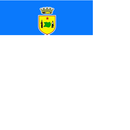
SERVIÇO DE ATENDIMENTO AO 
CIDADÃO (SIC) E OUVIDORIA
Prefeitura de Marechal 
Thaumaturgo - Estado do Acre
CNPJ 84.306.463/0001-76
💻Acesso online: 
SIC 
| 
Fale Conosco
 | 
Ouvidoria
| 
Mapa do Site
📱Fone: +55 (68) 3325-1092 / (68) 
99282-7179 (Responsável (
Douglas da 
Silva Araújo
)
🏢 Av. Raimundo Margarida, SN, CEP 