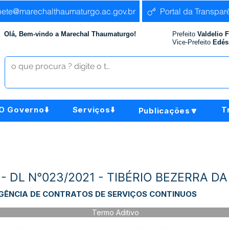
nete@marechalthaumaturgo.ac.gov.br
Portal da Transpar
Olá, Bem-vindo a Marechal Thaumaturgo!
Prefeito
Valdelio 
Vice-Prefeito
Edés
O Governo⬇️
Serviços⬇️
T
Publicações🔽
 - DL N°023/2021 - TIBÉRIO BEZERRA DA
GÊNCIA DE CONTRATOS DE SERVIÇOS CONTINUOS
Termo Aditivo