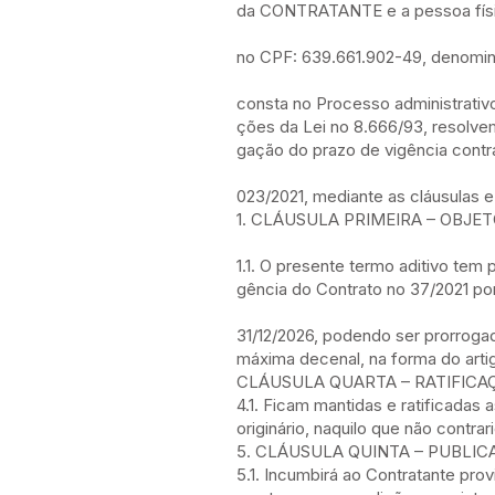
da CONTRATANTE e a pessoa físi
no CPF: 639.661.902-49, denomi
consta no Processo administrativ
ções da Lei no 8.666/93, resolve
gação do prazo de vigência contra
023/2021, mediante as cláusulas 
1. CLÁUSULA PRIMEIRA – OBJE
1.1. O presente termo aditivo tem 
gência do Contrato no 37/2021 por
31/12/2026, podendo ser prorroga
máxima decenal, na forma do artig
CLÁUSULA QUARTA – RATIFICA
4.1. Ficam mantidas e ratificadas
originário, naquilo que não contra
5. CLÁUSULA QUINTA – PUBLIC
5.1. Incumbirá ao Contratante prov