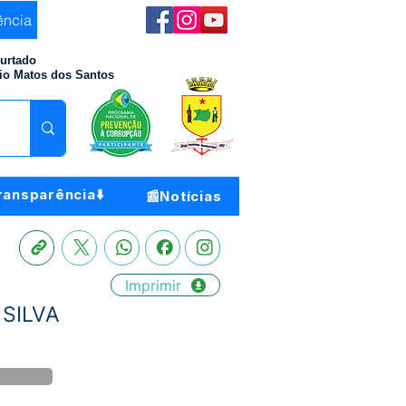
ência
Furtado
io Matos dos Santos
ransparência⬇️
📰Notícias
Imprimir
 SILVA