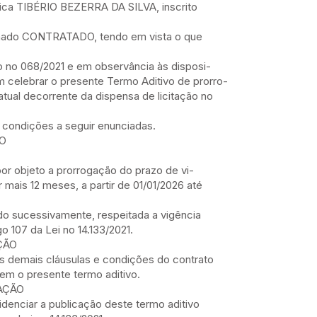
ca TIBÉRIO BEZERRA DA SILVA, inscrito
nado CONTRATADO, tendo em vista o que
o no 068/2021 e em observância às disposi-
m celebrar o presente Termo Aditivo de prorro-
tual decorrente da dispensa de licitação no
e condições a seguir enunciadas.
TO
por objeto a prorrogação do prazo de vi-
 mais 12 meses, a partir de 01/01/2026 até
do sucessivamente, respeitada a vigência
o 107 da Lei no 14.133/2021.
ÇÃO
 as demais cláusulas e condições do contrato
riem o presente termo aditivo.
AÇÃO
idenciar a publicação deste termo aditivo