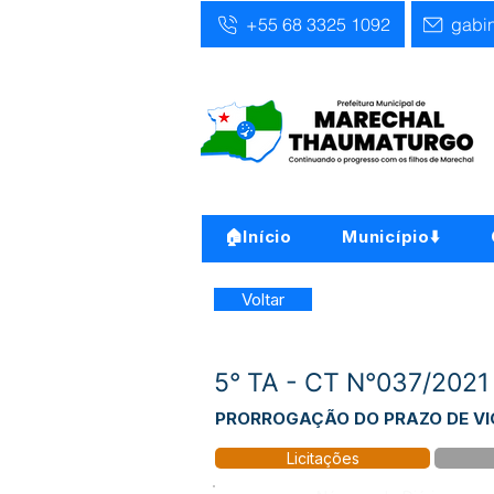
+55 68 3325 1092
gabi
🏠Início
Município⬇️
Voltar
5° TA - CT N°037/2021
PRORROGAÇÃO DO PRAZO DE VI
Licitações