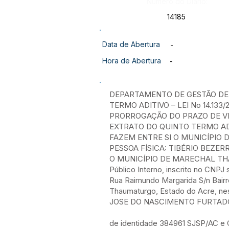
Número do Diário:
14185
Data de Abertura
-
Hora de Abertura
-
DEPARTAMENTO DE GESTÃO D
TERMO ADITIVO – LEI No 14.133/2
PRORROGAÇÃO DO PRAZO DE VI
EXTRATO DO QUINTO TERMO ADI
FAZEM ENTRE SI O MUNICÍPIO
PESSOA FÍSICA: TIBÉRIO BEZER
O MUNICÍPIO DE MARECHAL THAU
Público Interno, inscrito no CNPJ
Rua Raimundo Margarida S/n Bairr
Thaumaturgo, Estado do Acre, ne
JOSE DO NASCIMENTO FURTADO, Pr
de identidade 384961 SJSP/AC e