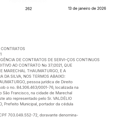
Página da Publicação:
Data da Publicação:
13 de janeiro de 2026
262
E CONTRATOS
1
GÊNCIA DE CONTRATOS DE SERVI-ÇOS CONTINUOS
TIVO AO CONTRATO No 37/2021, QUE
 DE MARECHAL THAUMATURGO, E A
RA DA SILVA, NOS TERMOS ABAIXO:
MATURGO, pessoa jurídica de Direito
 sob o no. 84.306.463/0001-76, localizada na
o São Francisco, na cidade de Marechal
ste ato representado pelo Sr. VALDÉLIO
efeito Municipal, portador da cédula
 CPF 703.049.552-72, doravante denomina-