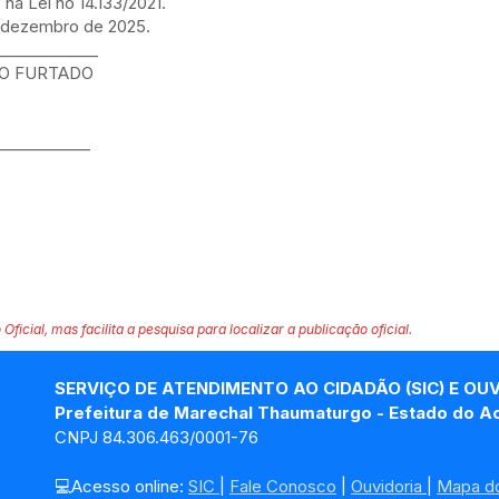
na Lei no 14.133/2021.
 dezembro de 2025.
_____________
TO FURTADO
____________
 Oficial, mas facilita a pesquisa para localizar a publicação oficial.
SERVIÇO DE ATENDIMENTO AO CIDADÃO (SIC) E OU
Prefeitura de Marechal Thaumaturgo - Estado do A
CNPJ 84.306.463/0001-76
💻Acesso online: 
SIC 
| 
Fale Conosco
 | 
Ouvidoria
| 
Mapa do