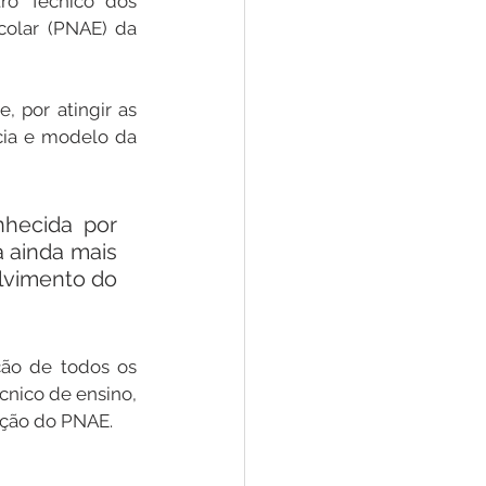
ro Técnico dos 
olar (PNAE) da 
por atingir as 
ia e modelo da 
hecida por 
 ainda mais 
lvimento do 
ão de todos os 
nico de ensino, 
ução do PNAE. 