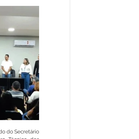
Convênios e Parcerias
s
Convite
do do Secretário 