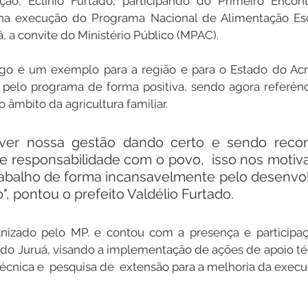
ão, Eclinio Furtado, participando do Primeiro Encont
na execução do Programa Nacional de Alimentação Esc
á, a convite do Ministério Público (MPAC).
o é um exemplo para a região e para o Estado do Acre, 
 pelo programa de forma positiva, sendo agora referênc
âmbito da agricultura familiar. 
 ver nossa gestão dando certo e sendo recon
e responsabilidade com o povo,  isso nos motiva
trabalho de forma incansavelmente pelo desenvo
", pontou o prefeito Valdélio Furtado.
nizado pelo MP. e contou com a presença e participaç
l do Juruá, visando a implementação de ações de apoio téc
écnica e  pesquisa de  extensão para a melhoria da exec