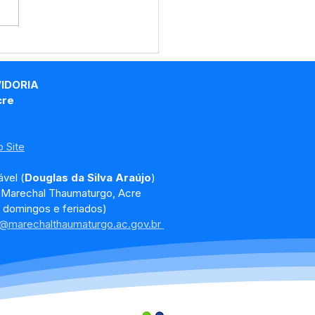
cação ambiental
a à Escola Praxedes
ndão em Marechal
VIDORIA
umaturgo
cre
 Site
vel (
Douglas da Silva Araújo
)
, Marechal Thaumaturgo, Acre
 domingos e feriados)
a@marechalthaumaturgo.ac.gov.br