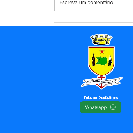
Escreva um comentário
Prefeitura de Marechal
Thaumaturgo, realiza
ações de conscientização
em zona rural na Vila
Restauração com
atividades em alusão ao
Dia Mundial de Combate
ao Trabalho Infantil,
celebrado em 12 de junho
Fale na Prefeitura
Whatsapp