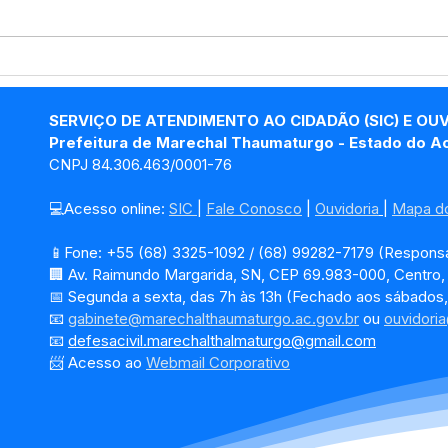
Maio Laranja: Educação
Edu
reforça proteção às
cheg
crianças e adolescentes
Bra
SERVIÇO DE ATENDIMENTO AO CIDADÃO (SIC) E OU
em Marechal
Tha
Prefeitura de Marechal Thaumaturgo - Estado do A
Thaumaturgo
CNPJ 84.306.463/0001-76
💻Acesso online: 
SIC 
| 
Fale Conosco
 | 
Ouvidoria
| 
Mapa do
📱Fone: +55 (68) 3325-1092 / (68) 99282-7179 (Responsá
🏢 Av. Raimundo Margarida, SN, CEP 69.983-000, Centro
📅 Segunda a sexta, das 7h às 13h (Fechado aos sábados,
📧 
gabinete@marechalthaumaturgo.ac.gov.br
 ou 
ouvidori
📧
defesacivil.marechalthalmaturgo@gmail.com
📨 Acesso ao 
Webmail Corporativo