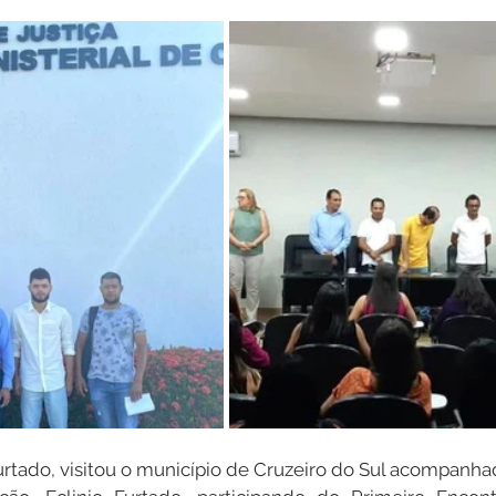
Datas Comemorativas
Dengue
Vacinômetro
entar
Licitações
Defesa Civil
Cheias e Alagaçõe
dinária
Lazer
urtado, visitou o município de Cruzeiro do Sul acompanha