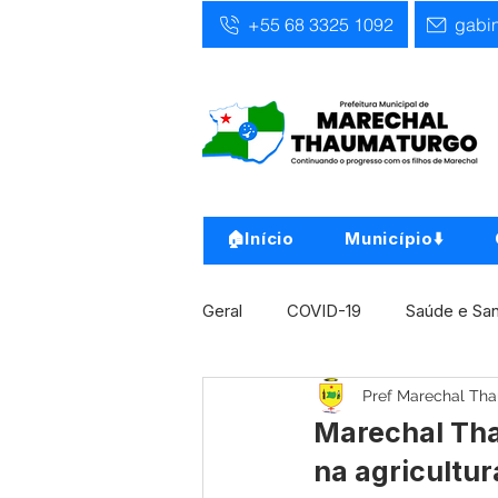
+55 68 3325 1092
gabi
🏠Início
Município⬇️
Geral
COVID-19
Saúde e Sa
Pref Marechal Th
Infra, Obra e Transporte
Ass
Marechal Tha
na agricultur
Concursos
Comunicado