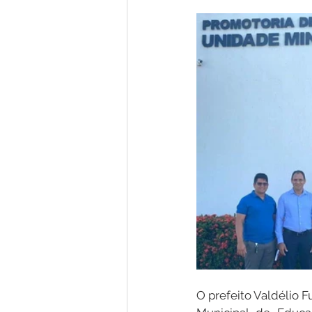
Nota de Pesar
Campanhas
Defesa Civil
Emenda Parlam
Esporte
Assembleia Extraor
O prefeito Valdélio F