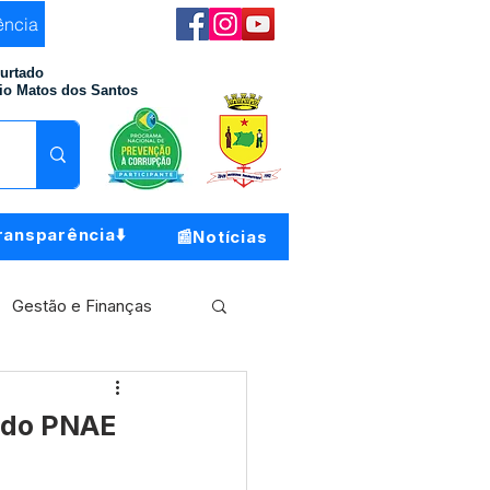
ência
Furtado
io Matos dos Santos
ransparência⬇️
📰Notícias
Gestão e Finanças
Meio Ambiente
 do PNAE
o do Município