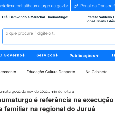
nete@marechalthaumaturgo.ac.gov.br
Portal da Transpar
Olá, Bem-vindo a Marechal Thaumaturgo!
Prefeito
Valdelio 
Vice-Prefeito
Edés
O Governo⬇️
Serviços⬇️
T
Publicações🔽
neamento
Educação Cultura Desporto
No Gabinete
aumaturgo
22 de nov. de 2022
1 min de leitura
istência Social
Comunidade
Agricultura e Produção
umaturgo é referência na execução
a familiar na regional do Juruá
Institucional e Governo
Políticas Públicas
Aniversári