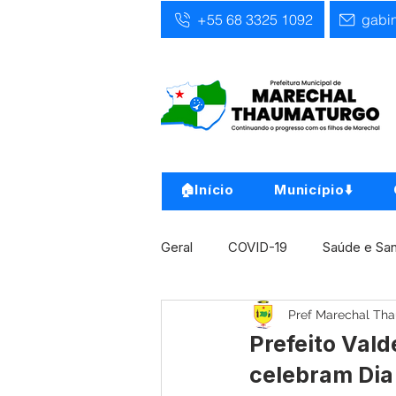
+55 68 3325 1092
gabi
🏠Início
Município⬇️
Geral
COVID-19
Saúde e Sa
Pref Marechal Th
Infra, Obra e Transporte
Ass
Prefeito Val
celebram Dia
Concursos
Comunicado