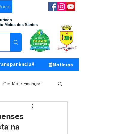
ência
Furtado
io Matos dos Santos
ransparência⬇️
📰Notícias
Gestão e Finanças
Meio Ambiente
guenses
sta na
o do Município