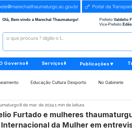
nete@marechalthaumaturgo.ac.gov.br
Portal da Transpar
Olá, Bem-vindo a Marechal Thaumaturgo!
Prefeito
Valdelio 
Vice-Prefeito
Edés
O Governo⬇️
Serviços⬇️
T
Publicações🔽
neamento
Educação Cultura Desporto
No Gabinete
aumaturgo
8 de mar. de 2024
1 min de leitura
istência Social
Comunidade
Agricultura e Produção
delio Furtado e mulheres thaumatur
 Internacional da Mulher em entrevi
Institucional e Governo
Políticas Públicas
Aniversári