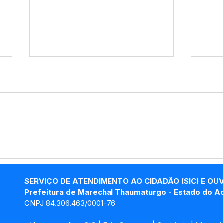
Marechal Thaumaturgo
Mar
avança na Cafeicultura:
ven
Segunda etapa de envio
Pre
SERVIÇO DE ATENDIMENTO AO CIDADÃO (SIC) E OU
de mudas fortalece o
202
Prefeitura de Marechal Thaumaturgo - Estado do A
produtor rural
CNPJ 84.306.463/0001-76