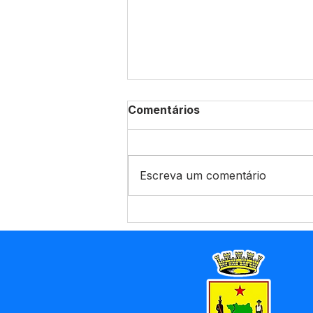
Comentários
Escreva um comentário
Enchente do Rio Juruá:
Prefeitura de Marechal
Thaumaturgo mobiliza
força-tarefa e garante
assistência às famílias
atingidas