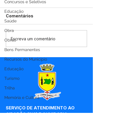
Concursos e Seletivos
Educação
Comentários
Saúde
Obra
12 de junho: Feliz Dia
04 de junho: D
Escreva um comentário
Obras
dos Namorados!
Corpus Christi
Bens Permanentes
Recursos do Município
Educação
Turismo
Trilha
Memória e Cultura
SERVIÇO DE ATENDIMENTO AO 
CIDADÃO (SIC) E OUVIDORIA
Prefeitura de Marechal 
Thaumaturgo - Estado do Acre