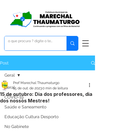
Post
Geral
Pref Marechal Thaumaturgo
Geral
15 de out. de 2023
0 min de leitura
15 de outubro: Dia dos professores, dia
COVID-19
dos nossos Mestres!
Saúde e Saneamento
Educação Cultura Desporto
No Gabinete