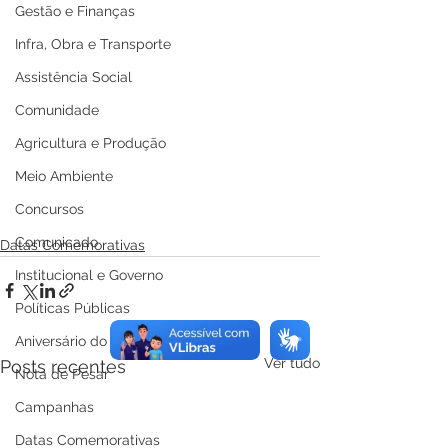
Gestão e Finanças
Infra, Obra e Transporte
Assistência Social
Comunidade
Agricultura e Produção
Meio Ambiente
Concursos
Comunicado
Datas Comemorativas
Institucional e Governo
Políticas Públicas
Aniversário do Município
Ver tudo
Posts recentes
Nota de Pesar
Campanhas
Datas Comemorativas