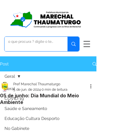
Post
Geral
Pref Marechal Thaumaturgo
Geral
5 de jun. de 2024
0 min de leitura
05 de junho: Dia Mundial do Meio
COVID-19
Ambiente
Saúde e Saneamento
Educação Cultura Desporto
No Gabinete