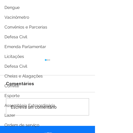
Dengue
Vacinômetro
Convênios e Parcerias
Defesa Civil
Emenda Parlamentar
Licitações
Defesa Civil
Cheias e Alagações
Comentários
Convite
Esporte
Assembleia Extraordinária
Parabéns, Acre! 64
12 de junho: Fel
Escreva um comentário
anos de conquistas e
dos Namorado
Lazer
esperança
Ordem de serviço