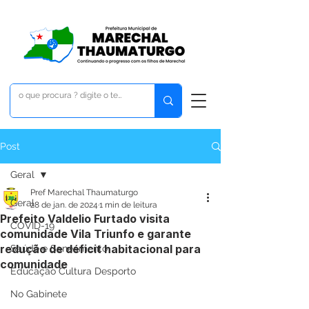
Post
Geral
Pref Marechal Thaumaturgo
Geral
28 de jan. de 2024
1 min de leitura
Prefeito Valdelio Furtado visita
COVID-19
comunidade Vila Triunfo e garante
redução de déficit habitacional para
Saúde e Saneamento
comunidade
Educação Cultura Desporto
No Gabinete