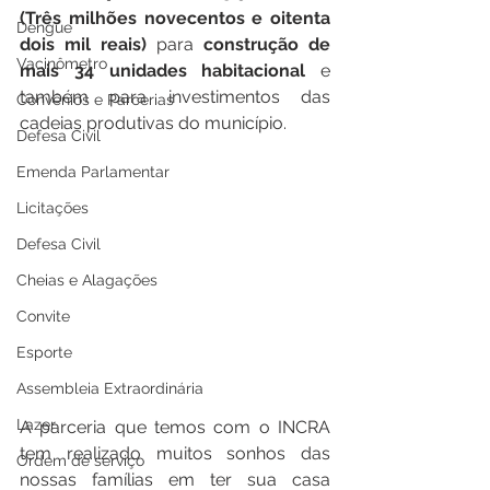
(Três milhões novecentos e oitenta 
Dengue
dois mil reais)
 para 
construção de 
Vacinômetro
mais 34 unidades habitacional 
e 
também para investimentos das 
Convênios e Parcerias
cadeias produtivas do município.
Defesa Civil
Emenda Parlamentar
Licitações
Defesa Civil
Cheias e Alagações
Convite
Esporte
Assembleia Extraordinária
Lazer
A parceria que temos com o INCRA 
tem realizado muitos sonhos das 
Ordem de serviço
nossas famílias em ter sua casa 