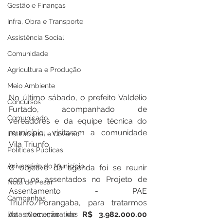
Gestão e Finanças
Infra, Obra e Transporte
Assistência Social
Comunidade
Agricultura e Produção
Meio Ambiente
No último sábado, o prefeito Valdélio 
Concursos
Furtado, acompanhado de 
Comunicado
vereadores e da equipe técnica do 
município, visitaram a comunidade 
Institucional e Governo
Vila Triunfo.
Políticas Públicas
Aniversário do Município
O objetivo da agenda foi se reunir 
com os assentados no Projeto de 
Nota de Pesar
Assentamento - PAE 
Campanhas
Triunfo/Porangaba, para tratarmos 
da execução de 
R$ 3.982.000.00 
Datas Comemorativas