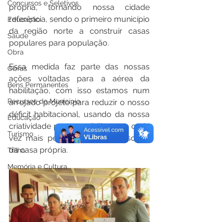
Concursos e Seletivos
própria, tornando nossa cidade 
referência, sendo o primeiro município 
Educação
da região norte a construir casas 
Saúde
populares para população.  
Obra
Essa medida faz parte das nossas 
Obras
ações voltadas para a aérea da 
Bens Permanentes
habilitação, com isso estamos num 
Recursos do Município
arrojado projeto para reduzir o nosso 
déficit habitacional, usando da nossa 
Educação
criatividade para possibilitar que cada 
Turismo
vez mais pessoas realizem o sonho 
da casa própria.
Trilha
Memória e Cultura