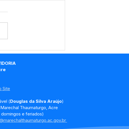
promisso na
nistração: Marechal
umaturgo é Destaque
VIDORIA
estão Fiscal no Acre
cre
 Site
vel (
Douglas da Silva Araújo
)
, Marechal Thaumaturgo, Acre
 domingos e feriados)
a@marechalthaumaturgo.ac.gov.br