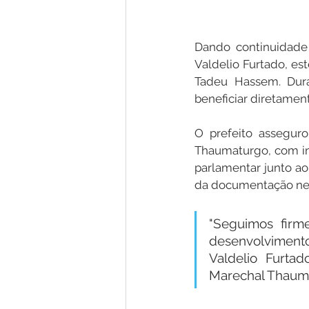
Dando continuidade 
Valdelio Furtado, es
Tadeu Hassem. Dura
beneficiar diretamen
O prefeito assegur
Thaumaturgo, com iní
parlamentar junto ao
da documentação nece
"Seguimos firm
desenvolvimento
Valdelio Furta
Marechal Thaum