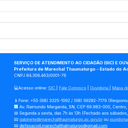
Marechal Thaumaturgo
Com
atinge 84,8% em
Admi
transparência e conquista
Tha
SERVIÇO DE ATENDIMENTO AO CIDADÃO (SIC) E OU
Selo Prata com gestão
em G
Prefeitura de Marechal Thaumaturgo - Estado do A
eficiente
CNPJ 84.306.463/0001-76
💻Acesso online: 
SIC 
| 
Fale Conosco
 | 
Ouvidoria
| 
Mapa do
📱Fone: +55 (68) 3325-1092 / (68) 99282-7179 (Responsá
🏢 Av. Raimundo Margarida, SN, CEP 69.983-000, Centro
📅 Segunda a sexta, das 7h às 13h (Fechado aos sábados,
📧 
gabinete@marechalthaumaturgo.ac.gov.br
 ou 
ouvidori
📧
defesacivil.marechalthalmaturgo@gmail.com