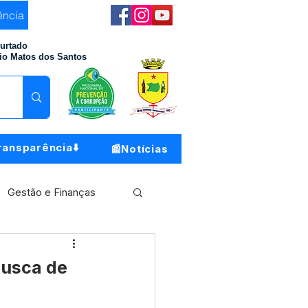
ência
Furtado
io Matos dos Santos
ransparência⬇️
📰Notícias
Gestão e Finanças
Meio Ambiente
busca de
o do Município