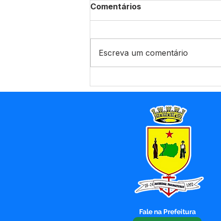
Comentários
Escreva um comentário
Novo padrão nacional de
Nota Fiscal avança, mas
sistemas locais
permanecem ativos para
usuários Betha e e-Nota
Fale na Prefeitura