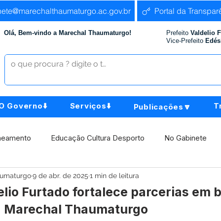
nete@marechalthaumaturgo.ac.gov.br
Portal da Transpar
Olá, Bem-vindo a Marechal Thaumaturgo!
Prefeito
Valdelio 
Vice-Prefeito
Edés
O Governo⬇️
Serviços⬇️
T
Publicações🔽
neamento
Educação Cultura Desporto
No Gabinete
aumaturgo
9 de abr. de 2025
1 min de leitura
istência Social
Comunidade
Agricultura e Produção
elio Furtado fortalece parcerias em 
a Marechal Thaumaturgo
Institucional e Governo
Políticas Públicas
Aniversári