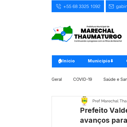
+55 68 3325 1092
gabi
🏠Início
Município⬇️
Geral
COVID-19
Saúde e Sa
Pref Marechal Th
Infra, Obra e Transporte
Ass
Prefeito Vald
avanços par
Concursos
Comunicado