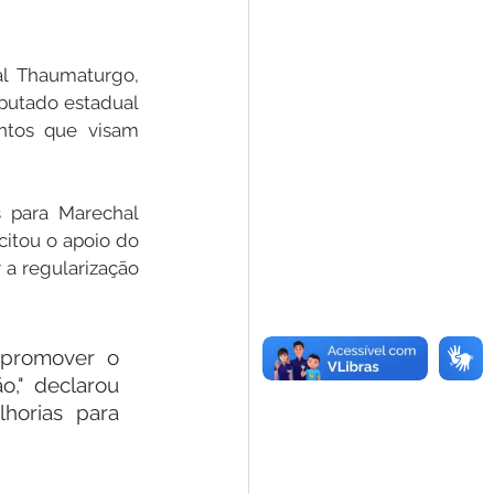
l Thaumaturgo, 
putado estadual 
ntos que visam 
para Marechal 
itou o apoio do 
a regularização 
promover o 
," declarou 
orias para 