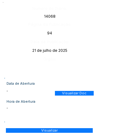
Número do Diário:
14068
Página da Publicação:
94
Data da Publicação:
21 de julho de 2025
Órgão:
Data de Abertura
-
Visualizar Doc
Hora de Abertura
-
Visualizar