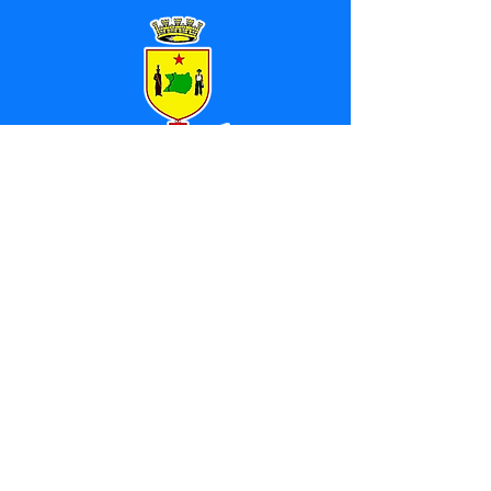
SERVIÇO DE ATENDIMENTO AO 
CIDADÃO (SIC) E OUVIDORIA
Prefeitura de Marechal 
Thaumaturgo - Estado do Acre
CNPJ 84.306.463/0001-76
💻Acesso online: 
SIC 
| 
Fale Conosco
 | 
Ouvidoria
| 
Mapa do Site
📱Fone: +55 (68) 3325-1092 / (68) 
99282-7179 (Responsável (
Douglas da 
Silva Araújo
)
🏢 Av. Raimundo Margarida, SN, CEP 