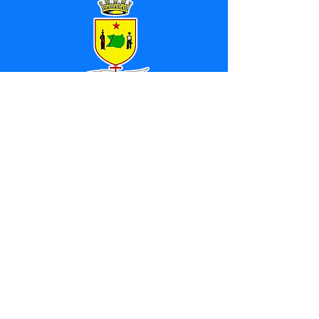
SERVIÇO DE ATENDIMENTO AO 
CIDADÃO (SIC) E OUVIDORIA
Prefeitura de Marechal 
Thaumaturgo - Estado do Acre
CNPJ 84.306.463/0001-76
💻Acesso online: 
SIC 
| 
Fale Conosco
 | 
Ouvidoria
| 
Mapa do Site
📱Fone: +55 (68) 3325-1092 / (68) 
99282-7179 (Responsável (
Douglas da 
Silva Araújo
)
🏢 Av. Raimundo Margarida, SN, CEP 
69.983-000, Centro, Marechal 