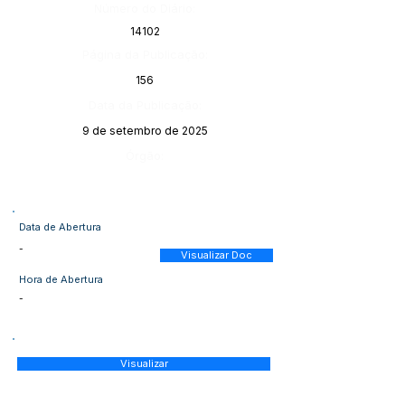
Número do Diário:
14102
Página da Publicação:
156
Data da Publicação:
9 de setembro de 2025
Órgão:
Data de Abertura
-
Visualizar Doc
Hora de Abertura
-
Visualizar