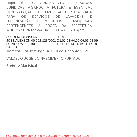
objeto é o CREDENCIAMENTO DE PESSOAS
JURÍDICAS VISANDO A FUTURA E EVENTUAL
CONTRATAÇÃO DE EMPRESA ESPECIALIZADA
PARA OS SERVIÇOS DE LAVAGENS E
HIGIENIZAÇÃO DE VEICULOS E MAQUINAS
PERTENCENTES A FROTA DA PREFEITURA
MUNICIPAL DE MARECHAL THAUMATURGO/AC.
CREDENCIADOS
CNPJ
ITEM
JOSE ALEXSON
40.562.228
/0001-
O1,02,03,04,05,06,07,08,09,
DE MOURA
90
10,11,12,13,14,15,16,17,18,19,20
SALES
Marechal Thaumaturgo /AC, 30 de junho de 2026.
VALDELIO JOSE DO NASCIMENTO FURTADO
Prefeito Municipal
Este texto não substitui o publicado no Diário Oficial, mas