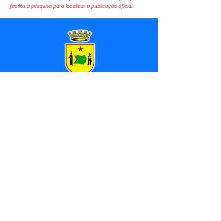
facilita a pesquisa para localizar a publicação oficial.
SERVIÇO DE ATENDIMENTO AO 
CIDADÃO (SIC) E OUVIDORIA
Prefeitura de Marechal 
Thaumaturgo - Estado do Acre
CNPJ 84.306.463/0001-76
💻Acesso online: 
SIC 
| 
Fale Conosco
 | 
Ouvidoria
| 
Mapa do Site
📱Fone: +55 (68) 3325-1092 / (68) 
99282-7179 (Responsável (
Douglas da 