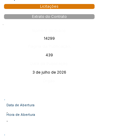
Licitações
Extrato do Contrato
Número do Diário:
14299
Página da Publicação:
439
Data da Publicação:
3 de julho de 2026
Órgão:
Data de Abertura
-
Hora de Abertura
-