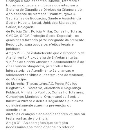
Crianças e Adolescentes (Anexo), referente a
todos os órgãos e entidades que integram o
Sistema de Garantia de Direitos da Criança e do
Adolescente de Marechal Thaumaturgo/AC:
Secretarias de Educação, Saúde e Assistência
Social; Hospital Local, Unidades Básicas de
Saúde, Delegacia
de Polícia Civil, Policia Militar, Conselho Tutelar,
CMDCA, SFCV, Proteção Social Especial; - os
quais ficam fazendo parte integrante da presente
Resolução, para todos os efeitos legais e
jurídicos.
Artigo 2º - Fica estabelecido que o Protocolo de
Atendimento Fluxograma de Enfretamento às
Violências Contra Crianças e Adolescentes é de
observância obrigatória, para toda a Rede
Intersetorial de Atendimento às crianças e
adolescentes vítima ou testemunha de violência,
do Município
de Marechal Thaumaturgo/AC, Poder Público
(Legislativo, Executivo, Judiciário e Segurança
Pública), Ministério Público, Conselho Tutelares,
Conselhos Municipais, Organizações Sociais,
Iniciativa Privada e demais segmentos que direta
ou indiretamente atuem na prevenção ou
atendimento
direto às crianças e aos adolescentes vítimas ou
testemunhas de violência;
Artigo 3º - As alterações que se façam
necessárias aos mencionados no referido