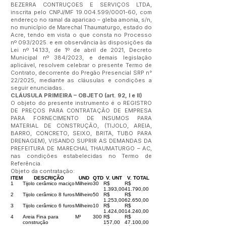
BEZERRA CONTRUÇOES E SERVIÇOS LTDA,
inscrita pelo CNPJ/MF
19.004.599
/0001-60, com
endereço no ramal da aparicao – gleba amonia, s/n,
no município de Marechal Thaumaturgo, estado do
Acre, tendo em vista o que consta no Processo
nº 093/2025. e em observância às disposições da
Lei nº 14.133, de 1º de abril de 2021, Decreto
Municipal nº 384/2023, e demais legislação
aplicável, resolvem celebrar o presente Termo de
Contrato, decorrente do Pregão Presencial SRP n°
22/2025, mediante as cláusulas e condições a
seguir enunciadas..
CLÁUSULA PRIMEIRA – OBJETO (art. 92, I e II)
O objeto do presente instrumento é o REGISTRO
DE PREÇOS PARA CONTRATAÇÃO DE EMPRESA
PARA FORNECIMENTO DE INSUMOS PARA
MATERIAL DE CONSTRUÇÃO, (TIJOLO, AREIA,
BARRO, CONCRETO, SEIXO, BRITA, TUBO PARA
DRENAGEM), VISANDO SUPRIR AS DEMANDAS DA
PREFEITURA DE MARECHAL THAUMATURGO – AC,
nas condições estabelecidas no Termo de
Referência.
Objeto da contratação:
ITEM
DESCRIÇÃO
UND
QTD
V. UNT
V. TOTAL
1
Tijolo cerâmico maciço
Milheiro
30
R$
R$
1.393,00
41.790,00
2
Tijolo cerâmico 8 furos
Milheiro
50
R$
R$
1.253,00
62.650,00
3
Tijolo cerâmico 6 furos
Milheiro
10
R$
R$
1.424,00
14.240,00
4
Areia Fina para
M³
300
R$
R$
construção
157,00
47.100,00