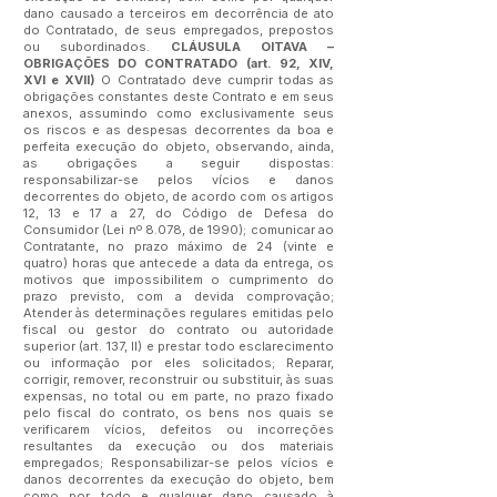
dano causado a terceiros em decorrência de ato
do Contratado, de seus empregados, prepostos
ou subordinados.
CLÁUSULA OITAVA –
OBRIGAÇÕES DO CONTRATADO (art. 92, XIV,
XVI e XVII)
O Contratado deve cumprir todas as
obrigações constantes deste Contrato e em seus
anexos, assumindo como exclusivamente seus
os riscos e as despesas decorrentes da boa e
perfeita execução do objeto, observando, ainda,
as obrigações a seguir dispostas:
responsabilizar-se pelos vícios e danos
decorrentes do objeto, de acordo com os artigos
12, 13 e 17 a 27, do Código de Defesa do
Consumidor (Lei nº 8.078, de 1990); comunicar ao
Contratante, no prazo máximo de 24 (vinte e
quatro) horas que antecede a data da entrega, os
motivos que impossibilitem o cumprimento do
prazo previsto, com a devida comprovação;
Atender às determinações regulares emitidas pelo
fiscal ou gestor do contrato ou autoridade
superior (art. 137, II) e prestar todo esclarecimento
ou informação por eles solicitados; Reparar,
corrigir, remover, reconstruir ou substituir, às suas
expensas, no total ou em parte, no prazo fixado
pelo fiscal do contrato, os bens nos quais se
verificarem vícios, defeitos ou incorreções
resultantes da execução ou dos materiais
empregados; Responsabilizar-se pelos vícios e
danos decorrentes da execução do objeto, bem
como por todo e qualquer dano causado à