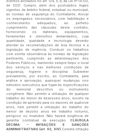
eventos arrolados no art. 124, II, d, da Lei nº 14.133,
de 2021. Cumprir, além dos postulados legais
vigentes de âmbito federal, estadual ou municipal,
as normas de segurança do Contratante; Alocar
os empregados necessários, com habilitação e
conhecimento adequados, ao perfeito
cumprimento das cláusulas deste contrato,
fornecendo os materiais, equipamentos,
ferramentas e utensílios demandados, cuja
quantidade, qualidade e tecnologia deverão
atender às recomendações de boa técnica e a
legislação de regência; Conduzir os trabalhos
com estrita observância às normas da legislação
pertinente, cumprindo as determinações dos
Poderes Públicos, mantendo sempre limpo o local
dos serviços e nas melhores condições de
segurança, higiene e disciplina. Submeter
previamente, por escrito, ao Contratante, para
análise e aprovação, quaisquer mudanças nos
métodos executivos que fujam às especificações
do memorial descritivo ou instrumento
congênere. Não permitir a utilização de qualquer
trabalho do menor de dezesseis anos, exceto na
condição de aprendiz para os maiores de quatorze
anos, nem permitir a utilização do trabalho do
menor de dezoito anos em trabalho noturno,
perigoso ou insalubre. Não haverá exigência de
garantia contratual da execução.
CLÁUSULA
DÉCIMA – INFRAÇÕES E SANÇÕES
ADMINISTRATIVAS (art. 92, XIV)
Comete infração