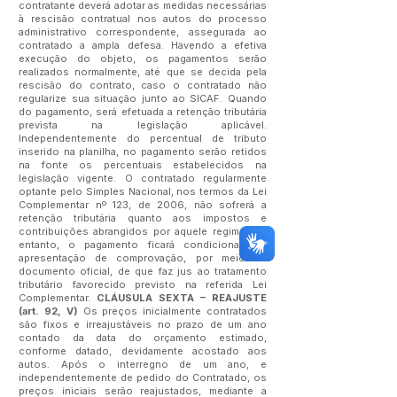
contratante deverá adotar as medidas necessárias
à rescisão contratual nos autos do processo
administrativo correspondente, assegurada ao
contratado a ampla defesa. Havendo a efetiva
execução do objeto, os pagamentos serão
realizados normalmente, até que se decida pela
rescisão do contrato, caso o contratado não
regularize sua situação junto ao SICAF. Quando
do pagamento, será efetuada a retenção tributária
prevista na legislação aplicável.
Independentemente do percentual de tributo
inserido na planilha, no pagamento serão retidos
na fonte os percentuais estabelecidos na
legislação vigente. O contratado regularmente
optante pelo Simples Nacional, nos termos da Lei
Complementar nº 123, de 2006, não sofrerá a
retenção tributária quanto aos impostos e
contribuições abrangidos por aquele regime. No
entanto, o pagamento ficará condicionado à
apresentação de comprovação, por meio de
documento oficial, de que faz jus ao tratamento
tributário favorecido previsto na referida Lei
Complementar.
CLÁUSULA SEXTA – REAJUSTE
(art. 92, V)
Os preços inicialmente contratados
são fixos e irreajustáveis no prazo de um ano
contado da data do orçamento estimado,
conforme datado, devidamente acostado aos
autos. Após o interregno de um ano, e
independentemente de pedido do Contratado, os
preços iniciais serão reajustados, mediante a