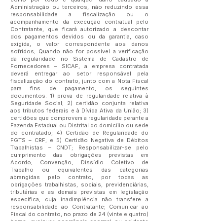
Administração ou terceiros, não reduzindo essa
responsabilidade a fiscalização ou o
acompanhamento da execução contratual pelo
Contratante, que ficará autorizado a descontar
dos pagamentos devidos ou da garantia, caso
exigida, o valor correspondente aos danos
sofridos; Quando não for possível a verificação
da regularidade no Sistema de Cadastro de
Fornecedores – SICAF, a empresa contratada
deverá entregar ao setor responsável pela
fiscalização do contrato, junto com a Nota Fiscal
para fins de pagamento, os seguintes
documentos: 1) prova de regularidade relativa à
Seguridade Social; 2) certidão conjunta relativa
aos tributos federais e à Dívida Ativa da União; 3)
certidões que comprovem a regularidade perante a
Fazenda Estadual ou Distrital do domicílio ou sede
do contratado; 4) Certidão de Regularidade do
FGTS – CRF; e 5) Certidão Negativa de Débitos
Trabalhistas – CNDT; Responsabilizar-se pelo
cumprimento das obrigações previstas em
Acordo, Convenção, Dissídio Coletivo de
Trabalho ou equivalentes das categorias
abrangidas pelo contrato, por todas as
obrigações trabalhistas, sociais, previdenciárias,
tributárias e as demais previstas em legislação
específica, cuja inadimplência não transfere a
responsabilidade ao Contratante; Comunicar ao
Fiscal do contrato, no prazo de 24 (vinte e quatro)