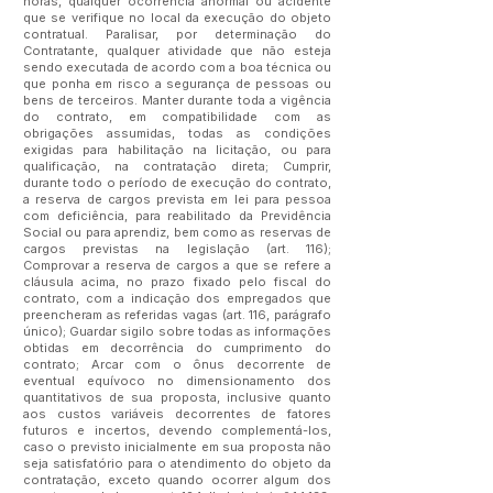
horas, qualquer ocorrência anormal ou acidente
que se verifique no local da execução do objeto
contratual. Paralisar, por determinação do
Contratante, qualquer atividade que não esteja
sendo executada de acordo com a boa técnica ou
que ponha em risco a segurança de pessoas ou
bens de terceiros. Manter durante toda a vigência
do contrato, em compatibilidade com as
obrigações assumidas, todas as condições
exigidas para habilitação na licitação, ou para
qualificação, na contratação direta; Cumprir,
durante todo o período de execução do contrato,
a reserva de cargos prevista em lei para pessoa
com deficiência, para reabilitado da Previdência
Social ou para aprendiz, bem como as reservas de
cargos previstas na legislação (art. 116);
Comprovar a reserva de cargos a que se refere a
cláusula acima, no prazo fixado pelo fiscal do
contrato, com a indicação dos empregados que
preencheram as referidas vagas (art. 116, parágrafo
único); Guardar sigilo sobre todas as informações
obtidas em decorrência do cumprimento do
contrato; Arcar com o ônus decorrente de
eventual equívoco no dimensionamento dos
quantitativos de sua proposta, inclusive quanto
aos custos variáveis decorrentes de fatores
futuros e incertos, devendo complementá-los,
caso o previsto inicialmente em sua proposta não
seja satisfatório para o atendimento do objeto da
contratação, exceto quando ocorrer algum dos