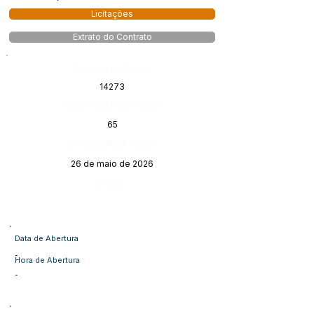
Licitações
Extrato do Contrato
Número do Diário:
14273
Página da Publicação:
65
Data da Publicação:
26 de maio de 2026
Órgão:
Data de Abertura
-
Hora de Abertura
-