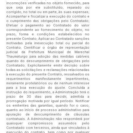
incorreções verificadas no objeto fornecido, para
que seja por ele substituído, reparado ou
corrigido, no total ou em parte, às suas expensas;
Acompanhar e fiscalizar a execução do contrato e
o cumprimento das obrigações pelo Contratado;
Efetuar o pagamento ao Contratado do valor
correspondente ao fornecimento do objeto, no
prazo, forma e condições estabelecidos no
presente Contrato; Aplicar ao Contratado sanções
motivadas pela inexecução total ou parcial do
Contrato; Cientificar o órgão de representação
judicial da Prefeitura Municipal de Marechal
Thaumaturgo para adoção das medidas cabíveis
quando do descumprimento de obrigações pelo
Contratado; Explicitamente emitir decisão sobre
todas as solicitações e reclamações relacionadas
à execução do presente Contrato, ressalvados os
requerimentos manifestamente impertinentes,
meramente protelatórios ou de nenhum interesse
para a boa execução do ajuste. Concluída a
instrução do requerimento, a Administração terá o
prazo de 30 dias para decidir, admitida a
prorrogação motivada por igual período. Notificar
os emitentes das garantias, quando for o caso,
quanto ao início de processo administrativo para
apuração de descumprimento de cláusulas
contratuais. A Administração não responderá por
quaisquer compromissos assumidos pelo
Contratado com terceiros, ainda que vinculados à
execução do contrato, bem como por qualquer