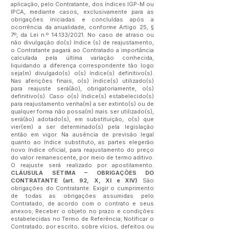
aplicação, pelo Contratante, dos índices IGP-M ou
IPCA, mediante casos, exclusivamente para as
obrigações iniciadas e concluídas após a
ocorrência da anualidade, conforme Artigo 25, §
7º, da Lei n.º 14.133/2021. No caso de atraso ou
não divulgação do(s) índice (s) de reajustamento,
o Contratante pagará ao Contratado a importância
calculada pela última variação conhecida,
liquidando a diferença correspondente tão logo
seja(m) divulgado(s) o(s) índice(s) definitivo(s).
Nas aferições finais, o(s) índice(s) utilizado(s)
para reajuste será(ão), obrigatoriamente, o(s)
definitivo(s). Caso o(s) índice(s) estabelecido(s)
para reajustamento venha(m) a ser extinto(s) ou de
qualquer forma não possa(m) mais ser utilizado(s),
será(ão) adotado(s), em substituição, o(s) que
vier(em) a ser determinado(s) pela legislação
então em vigor. Na ausência de previsão legal
quanto ao índice substituto, as partes elegerão
novo índice oficial, para reajustamento do preço
do valor remanescente, por meio de termo aditivo.
O reajuste será realizado por apostilamento.
CLÁUSULA SÉTIMA – OBRIGAÇÕES DO
CONTRATANTE (art. 92, X, XI e XIV)
São
obrigações do Contratante: Exigir o cumprimento
de todas as obrigações assumidas pelo
Contratado, de acordo com o contrato e seus
anexos; Receber o objeto no prazo e condições
estabelecidas no Termo de Referência; Notificar o
Contratado, por escrito, sobre vícios, defeitos ou