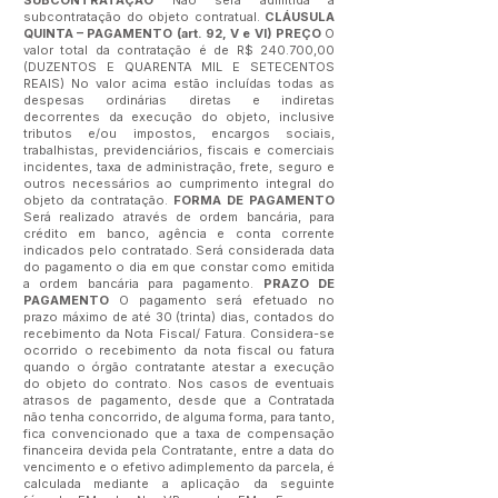
SUBCONTRATAÇÃO
Não será admitida a
subcontratação do objeto contratual.
CLÁUSULA
QUINTA – PAGAMENTO (art. 92, V e VI) PREÇO
O
valor total da contratação é de R$ 240.700,00
(DUZENTOS E QUARENTA MIL E SETECENTOS
REAIS) No valor acima estão incluídas todas as
despesas ordinárias diretas e indiretas
decorrentes da execução do objeto, inclusive
tributos e/ou impostos, encargos sociais,
trabalhistas, previdenciários, fiscais e comerciais
incidentes, taxa de administração, frete, seguro e
outros necessários ao cumprimento integral do
objeto da contratação.
FORMA DE PAGAMENTO
Será realizado através de ordem bancária, para
crédito em banco, agência e conta corrente
indicados pelo contratado. Será considerada data
do pagamento o dia em que constar como emitida
a ordem bancária para pagamento.
PRAZO DE
PAGAMENTO
O pagamento será efetuado no
prazo máximo de até 30 (trinta) dias, contados do
recebimento da Nota Fiscal/ Fatura. Considera-se
ocorrido o recebimento da nota fiscal ou fatura
quando o órgão contratante atestar a execução
do objeto do contrato. Nos casos de eventuais
atrasos de pagamento, desde que a Contratada
não tenha concorrido, de alguma forma, para tanto,
fica convencionado que a taxa de compensação
financeira devida pela Contratante, entre a data do
vencimento e o efetivo adimplemento da parcela, é
calculada mediante a aplicação da seguinte