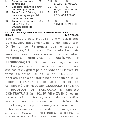
5
Areia grossa para
M³
100
R$
R$
construção
170,00
17.000,00
7
Concreto cerâmico em
M³
30
R$
R$
pedaços pequenos
385,00
11.550,00
11
Tubo Pead 300mm,
Unid
5
R$
R$
para drenagem pluvial
1.824,00
9.120,00
barra de 6 metros
12
Tubo pead drenpro
Unid
5
R$
R$
hdi sn10 dn/di
7.450,00
37.250,00
800mm, barra de
6metros
DUZENTOS E QUARENTA MIL E SETECENTOS
R$
REAIS
240.700,00
São anexos a este instrumento e vinculam esta
contratação, independentemente de transcrição:
O Termo de Referência que embasou a
contratação; A Proposta do Contratado; Eventuais
anexos dos documentos supracitados.
CLÁUSULA SEGUNDA – VIGÊNCIA E
PRORROGAÇÃO.
O prazo de vigência da
contratação será contado da data de sua
assinatura e vigorará pelo período de 12 meses, na
forma do artigo 105 da Lei n° 14.133/2021. O
contrato poderá ser prorrogado nos termos da Lei
Federal 14.133/2021, desde que este ainda seja
vantajoso à administração.
CLÁUSULA TERCEIRA
– MODELOS DE EXECUÇÃO E GESTÃO
CONTRATUAIS (art. 92, IV, VII e XVIII)
O regime
de execução contratual, o modelo de gestão,
assim como os prazos e condições de
conclusão, entrega, observação e recebimento
definitivo constam no Termo de Referência, anexo
a este Contrato.
CLÁUSULA QUARTA –