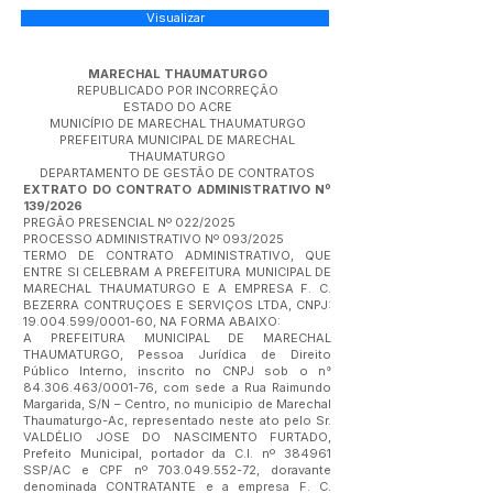
Visualizar
MARECHAL THAUMATURGO
REPUBLICADO POR INCORREÇÃO
ESTADO DO ACRE
MUNICÍPIO DE MARECHAL THAUMATURGO
PREFEITURA MUNICIPAL DE MARECHAL
THAUMATURGO
DEPARTAMENTO DE GESTÃO DE CONTRATOS
EXTRATO DO CONTRATO ADMINISTRATIVO Nº
139/2026
PREGÃO PRESENCIAL Nº 022/2025
PROCESSO ADMINISTRATIVO Nº 093/2025
TERMO DE CONTRATO ADMINISTRATIVO, QUE
ENTRE SI CELEBRAM A PREFEITURA MUNICIPAL DE
MARECHAL THAUMATURGO E A EMPRESA F. C.
BEZERRA CONTRUÇOES E SERVIÇOS LTDA, CNPJ:
19.004.599
/0001-60, NA FORMA ABAIXO:
A PREFEITURA MUNICIPAL DE MARECHAL
THAUMATURGO, Pessoa Jurídica de Direito
Público Interno, inscrito no CNPJ sob o n°
84.306.463
/0001-76, com sede a Rua Raimundo
Margarida, S/N – Centro, no municipio de Marechal
Thaumaturgo-Ac, representado neste ato pelo Sr.
VALDÉLIO JOSE DO NASCIMENTO FURTADO,
Prefeito Municipal, portador da C.I. nº 384961
SSP/AC e CPF nº
703.049.552-72
, doravante
denominada CONTRATANTE e a empresa F. C.