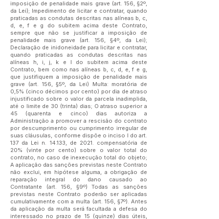
imposição de penalidade mais grave (art. 156, §2º,
da Lei); Impedimento de licitar e contratar, quando
praticadas as condutas descritas nas alíneas b, c,
d, e, f e g do subitem acima deste Contrato,
sempre que não se justificar a imposição de
penalidade mais grave (art. 156, §4º, da Lei);
Declaração de inidoneidade para licitar e contratar,
quando praticadas as condutas descritas nas
alíneas h, i, j, k e l do subitem acima deste
Contrato, bem como nas alíneas b, c, d, e, f e g,
que justifiquem a imposição de penalidade mais
grave (art. 156, §5º, da Lei) Multa: moratória de
0,5% (cinco décimos por cento) por dia de atraso
injustificado sobre o valor da parcela inadimplida,
até o limite de 30 (trinta) dias; O atraso superior a
45 (quarenta e cinco) dias autoriza a
Administração a promover a rescisão do contrato
por descumprimento ou cumprimento irregular de
suas cláusulas, conforme dispõe o inciso I do art.
137 da Lei n. 14.133, de 2021. compensatória de
20% (vinte por cento) sobre o valor total do
contrato, no caso de inexecução total do objeto;
A aplicação das sanções previstas neste Contrato
não exclui, em hipótese alguma, a obrigação de
reparação integral do dano causado ao
Contratante (art. 156, §9º) Todas as sanções
previstas neste Contrato poderão ser aplicadas
cumulativamente com a multa (art. 156, §7º). Antes
da aplicação da multa será facultada a defesa do
interessado no prazo de 15 (quinze) dias úteis,