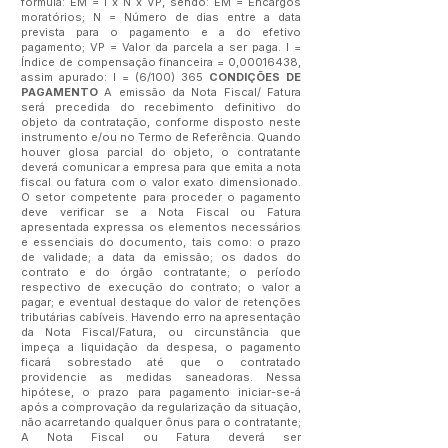
fórmula: EM = I x N x VP, sendo: EM = Encargos
moratórios; N = Número de dias entre a data
prevista para o pagamento e a do efetivo
pagamento; VP = Valor da parcela a ser paga. I =
Índice de compensação financeira = 0,
00016438
,
assim apurado: I = (6/100) 365
CONDIÇÕES DE
PAGAMENTO
A emissão da Nota Fiscal/ Fatura
será precedida do recebimento definitivo do
objeto da contratação, conforme disposto neste
instrumento e/ou no Termo de Referência. Quando
houver glosa parcial do objeto, o contratante
deverá comunicar a empresa para que emita a nota
fiscal ou fatura com o valor exato dimensionado.
O setor competente para proceder o pagamento
deve verificar se a Nota Fiscal ou Fatura
apresentada expressa os elementos necessários
e essenciais do documento, tais como: o prazo
de validade; a data da emissão; os dados do
contrato e do órgão contratante; o período
respectivo de execução do contrato; o valor a
pagar; e eventual destaque do valor de retenções
tributárias cabíveis. Havendo erro na apresentação
da Nota Fiscal/Fatura, ou circunstância que
impeça a liquidação da despesa, o pagamento
ficará sobrestado até que o contratado
providencie as medidas saneadoras. Nessa
hipótese, o prazo para pagamento iniciar-se-á
após a comprovação da regularização da situação,
não acarretando qualquer ônus para o contratante;
A Nota Fiscal ou Fatura deverá ser