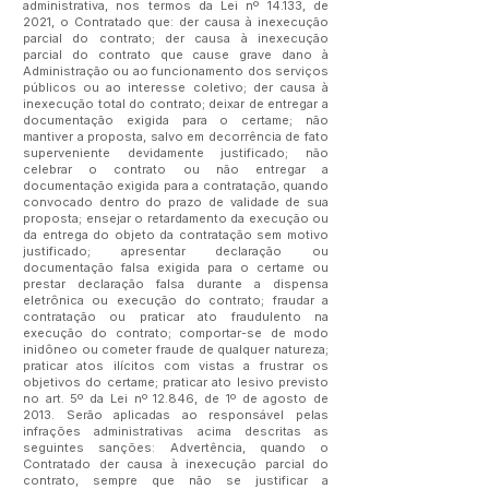
administrativa, nos termos da Lei nº 14.133, de
2021, o Contratado que: der causa à inexecução
parcial do contrato; der causa à inexecução
parcial do contrato que cause grave dano à
Administração ou ao funcionamento dos serviços
públicos ou ao interesse coletivo; der causa à
inexecução total do contrato; deixar de entregar a
documentação exigida para o certame; não
mantiver a proposta, salvo em decorrência de fato
superveniente devidamente justificado; não
celebrar o contrato ou não entregar a
documentação exigida para a contratação, quando
convocado dentro do prazo de validade de sua
proposta; ensejar o retardamento da execução ou
da entrega do objeto da contratação sem motivo
justificado; apresentar declaração ou
documentação falsa exigida para o certame ou
prestar declaração falsa durante a dispensa
eletrônica ou execução do contrato; fraudar a
contratação ou praticar ato fraudulento na
execução do contrato; comportar-se de modo
inidôneo ou cometer fraude de qualquer natureza;
praticar atos ilícitos com vistas a frustrar os
objetivos do certame; praticar ato lesivo previsto
no art. 5º da Lei nº 12.846, de 1º de agosto de
2013. Serão aplicadas ao responsável pelas
infrações administrativas acima descritas as
seguintes sanções: Advertência, quando o
Contratado der causa à inexecução parcial do
contrato, sempre que não se justificar a