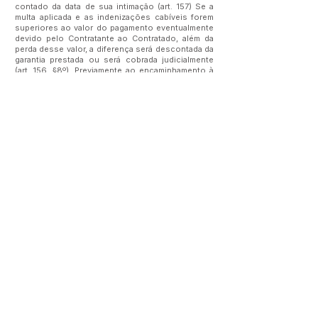
contado da data de sua intimação (art. 157) Se a
multa aplicada e as indenizações cabíveis forem
superiores ao valor do pagamento eventualmente
devido pelo Contratante ao Contratado, além da
perda desse valor, a diferença será descontada da
garantia prestada ou será cobrada judicialmente
(art. 156, §8º). Previamente ao encaminhamento à
cobrança judicial, a multa poderá ser recolhida
administrativamente no prazo máximo de 15
(quinze) dias, a contar da data do recebimento da
comunicação enviada pela autoridade
competente. A aplicação das sanções realizar-se-
á em processo administrativo que assegure o
contraditório e a ampla defesa ao Contratado,
observando-se o procedimento previsto no caput
e parágrafos do art. 158 da Lei nº 14.133, de 2021,
para as penalidades de impedimento de licitar e
contratar e de declaração de inidoneidade para
licitar ou contratar. Na aplicação das sanções
serão considerados (art. 156, §1º): a natureza e a
gravidade da infração cometida; as peculiaridades
do caso concreto; as circunstâncias agravantes
ou atenuantes; os danos que dela provierem para
o Contratante; a implantação ou o
aperfeiçoamento de programa de integridade,
conforme normas e orientações dos órgãos de
controle. Os atos previstos como infrações
administrativas na Lei nº 14.133, de 2021, ou em
outras leis de licitações e contratos da
Administração Pública que também sejam