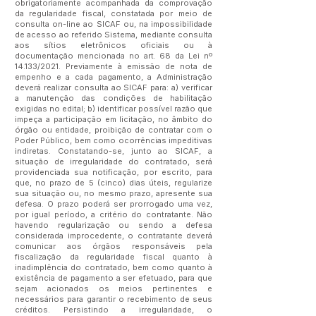
obrigatoriamente acompanhada da comprovação
da regularidade fiscal, constatada por meio de
consulta on-line ao SICAF ou, na impossibilidade
de acesso ao referido Sistema, mediante consulta
aos sítios eletrônicos oficiais ou à
documentação mencionada no art. 68 da Lei nº
14.133/2021. Previamente à emissão de nota de
empenho e a cada pagamento, a Administração
deverá realizar consulta ao SICAF para: a) verificar
a manutenção das condições de habilitação
exigidas no edital; b) identificar possível razão que
impeça a participação em licitação, no âmbito do
órgão ou entidade, proibição de contratar com o
Poder Público, bem como ocorrências impeditivas
indiretas. Constatando-se, junto ao SICAF, a
situação de irregularidade do contratado, será
providenciada sua notificação, por escrito, para
que, no prazo de 5 (cinco) dias úteis, regularize
sua situação ou, no mesmo prazo, apresente sua
defesa. O prazo poderá ser prorrogado uma vez,
por igual período, a critério do contratante. Não
havendo regularização ou sendo a defesa
considerada improcedente, o contratante deverá
comunicar aos órgãos responsáveis pela
fiscalização da regularidade fiscal quanto à
inadimplência do contratado, bem como quanto à
existência de pagamento a ser efetuado, para que
sejam acionados os meios pertinentes e
necessários para garantir o recebimento de seus
créditos. Persistindo a irregularidade, o