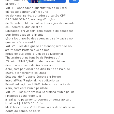
dispositivos aplicáveis à espécie,
RESOLVE:
Art. 1º - Conceder o quantitativo de 10 (Dez)
diárias ao senhor Eclínio Furta
do do Nascimento, portador do cartão CPF:
890.340.072-00
, no cargo/função
de Secretário Municipal de Educação, da unidade
da Secretaria Municipal de
Educação, em viagem, para custeio de despesas
com hospedagem, alimenta
ção e locomoção das agendas de atividades no
que se refere no art 2..
Art. 2º - Fica designado ao Senhor, referido no
art. 1º desta Portaria que se Des
loque de sua sede, a Cidade de Marechal
Thaumaturgo, na função de Professor/
Técnico SIMEC/PAR, onde o mesmo irá se
deslocar à cidade de Rio Branco -
Acre, para participar nos dias 16, 17 de maio de
2024, o lançamento da Etapa
Estadual do Programa Escola em Tempo
Integral/Mac/Regional, no auditório da
Pós-Graduação na UFAC. Referente ao mês de
maio, para esta municipalidade.
Art. 3º - Fica autorizada a Secretaria Municipal de
Finanças desta Prefeitura
a realizar o pagamento correspondente ao valor
total de R$ 2.820,00 (Dois
Mil Oitocentos e Vinte Reais) a ser depositado na
conta do banco do Caixa