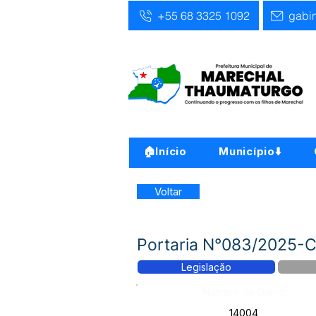
+55 68 3325 1092
gabi
🏠Início
Município⬇️
Voltar
Portaria N°083/2025-Co
Legislação
Número do Diário:
14004