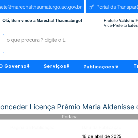
nete@marechalthaumaturgo.ac.gov.br
Portal da Transpar
Olá, Bem-vindo a Marechal Thaumaturgo!
Prefeito
Valdelio 
Vice-Prefeito
Edés
O Governo⬇️
Serviços⬇️
T
Publicações🔽
nceder Licença Prêmio Maria Aldenisse da
Portaria
Página da Publicação:
Data da Publicação:
16 de abril de 2025