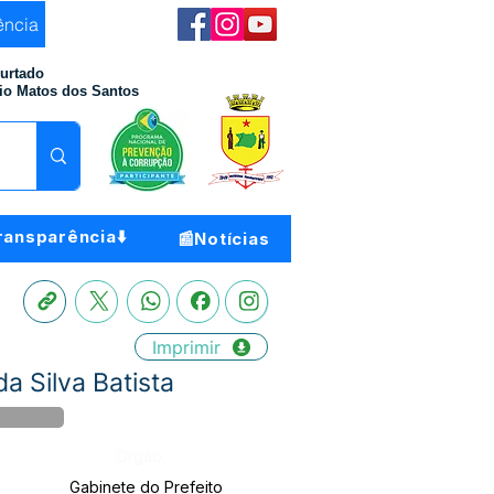
ência
Furtado
io Matos dos Santos
ransparência⬇️
📰Notícias
Imprimir
 Silva Batista
Órgão:
Gabinete do Prefeito