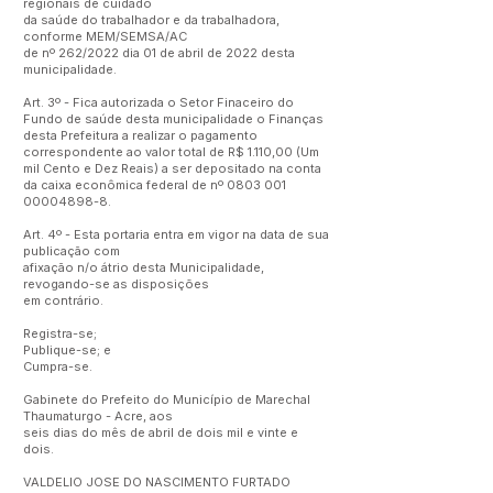
regionais de cuidado
da saúde do trabalhador e da trabalhadora,
conforme MEM/SEMSA/AC
de nº 262/2022 dia 01 de abril de 2022 desta
municipalidade.
Art. 3º - Fica autorizada o Setor Finaceiro do
Fundo de saúde desta municipalidade o Finanças
desta Prefeitura a realizar o pagamento
correspondente ao valor total de R$ 1.110,00 (Um
mil Cento e Dez Reais) a ser depositado na conta
da caixa econômica federal de nº
0803 001
00004898-8
.
Art. 4º - Esta portaria entra em vigor na data de sua
publicação com
afixação n/o átrio desta Municipalidade,
revogando-se as disposições
em contrário.
Registra-se;
Publique-se; e
Cumpra-se.
Gabinete do Prefeito do Município de Marechal
Thaumaturgo - Acre, aos
seis dias do mês de abril de dois mil e vinte e
dois.
VALDELIO JOSE DO NASCIMENTO FURTADO