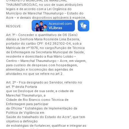
O PREFEITO MUNICIPAL DE MARECHAL
THAUMATURGO/AC, no uso de suas atribuições
legais e de acordo com a Lei Orgânica do
Município de Marechal Thaumaturgo – Estado do
Acre – e demais dispositivos aplicáveis à espécie,
RESOLVE:
Art. 1º - Conceder o quantitativo de 06 (Seis)
diárias a Senhora Maria Rosileide Lima Bezerra,
portador do cartão CPF:
642.382.102-04
, sob a
Matrícula de nº 1976, no cargo/função de Técnica
de Enfermagem na Secretaria Municipal de Saúde,
residente e domiciliado a Rua Mário Lobão –
Centro – Marechal Thaumaturgo – Acre, em viagem,
para custeio de despesas com hospedagem,
alimentação e locomoção das agendas de
atividades no que se refere no art 2.
Art. 2º - Fica designado ao Servidor, referido no
art. 1º desta Portaria
que se Desloque de sua sede, a cidade de
Marechal Thaumaturgo, a
Cidade de Rio Branco como Técnica de
Enfermagem para participar
da Oficina “ Estratégias de Implementação da
Politica de Vigilância em
Saúde do trabalhado do Estado do Acre”, que tem
objetivo a definição
de estratégias de fortalecer, qualificar e integrar as