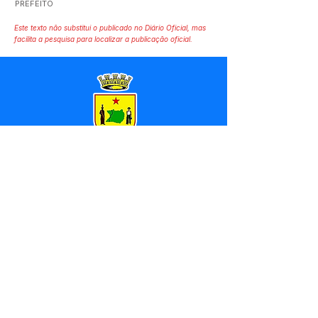
PREFEITO
Este texto não substitui o publicado no Diário Oficial, mas
facilita a pesquisa para localizar a publicação oficial.
SERVIÇO DE ATENDIMENTO AO 
CIDADÃO (SIC) E OUVIDORIA
Prefeitura de Marechal 
Thaumaturgo - Estado do Acre
CNPJ 84.306.463/0001-76
💻Acesso online: 
SIC 
| 
Fale Conosco
 | 
Ouvidoria
| 
Mapa do Site