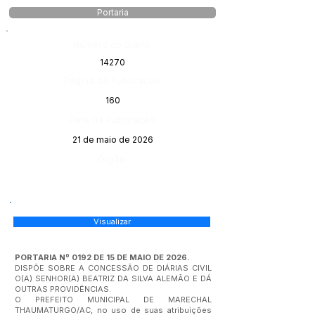
Portaria
Número do Diário:
14270
Página da Publicação:
160
Data da Publicação:
21 de maio de 2026
Órgão:
Visualizar
PORTARIA Nº 0192 DE 15 DE MAIO DE 2026.
DISPÕE SOBRE A CONCESSÃO DE DIÁRIAS CIVIL
O(A) SENHOR(A) BEATRIZ DA SILVA ALEMÃO E DÁ
OUTRAS PROVIDÊNCIAS.
O PREFEITO MUNICIPAL DE MARECHAL
THAUMATURGO/AC, no uso de suas atribuições