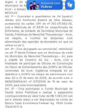
legais e de acordo com a Lei Orgânica do
Município de Marechal Thaumaturgo – Estado do
Acre – e demais dispositivos aplicáveis à espécie,
RESOLVE:
Art. 1º – Conceder o quantitativo de 04 (quatro)
diárias a(o) Senhor(a) Beatriz da Silva Alemão,
portador(a) do cartão CPF de nº
700.011.582-36
,
sob a Matrícula de nº 8874 no cargo/função de
Enfermeira, da Unidade da Secretaria Municipal de
Saúde, Prefeitura de Marechal Thaumaturgo – Acre,
em viagem, e custeio de despesas com
alimentação das agendas de atividades no que se
refere no art 2.
Art. 2º – Fica designado ao servidor(a), referido(a)
no art. 1º desta Portaria que se desloque da sede
do Município de Marechal Thaumaturgo – Ac, para
a cidade de Cruzeiro do Sul – Acre, com a
finalidade de participar da Oficina de Construção
do Plano de Enfrentamento das DCNTs da Oficina:
sentinelas do Acre; Vigilância integrada do pé
diabético e DCNTs em tempo de arboviroses nos
dias 20 e 21 de maio de 2026, de acordo com o
MEM/SEMSA/AC nº 671/2026 de 15 de maio de
2026, para esta municipalidade.
Art. 3º – Fica autorizado o Fundo Municipal de
Saúde desta Prefeitura a realizar o pagamento
correspondente ao valor total de R$ 1.080,00 (um
mil e oitenta reais) a ser depositado na conta do
Banco Caixa Econômica Federal: Ag. 7939 Conta:
714357677-9