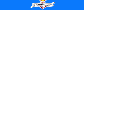
SERVIÇO DE ATENDIMENTO AO 
CIDADÃO (SIC) E OUVIDORIA
Prefeitura de Marechal 
Thaumaturgo - Estado do Acre
CNPJ 84.306.463/0001-76
💻Acesso online: 
SIC 
| 
Fale Conosco
 | 
Ouvidoria
| 
Mapa do Site
📱Fone: +55 (68) 3325-1092 / (68) 
99282-7179 (Responsável (
Douglas da 
Silva Araújo
)
🏢 Av. Raimundo Margarida, SN, CEP 
69.983-000, Centro, Marechal 
Thaumaturgo, Acre
📅 Segunda a sexta, das 7h às 13h 
(Fechado aos sábados, domingos e 
feriados)