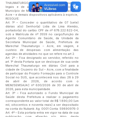
THAUMATURGO/AC, no uso de suas atribuições
legais e de acordo com a Lei Orgânica do
Município de Marechal Thaumaturgo – Estado do
Acre – e demais dispositivos aplicáveis à espécie,
RESOLVE:
Art. 1º – Conceder o quantitativo de 07 (sete)
diárias a(o) Senhor(a) Lidia de Lima Alemão,
portador(a) do cartão CPF de nº
678.222.822-04
,
sob a Matrícula de nº 3559 no cargo/função de
Agente Comunitário de Saúde, da Unidade da
Secretaria Municipal de Saúde, Prefeitura de
Marechal Thaumaturgo – Acre, em viagem, e
custeio de despesas com alimentação das
agendas de atividades no que se refere no art 2.
Art. 2º – Fica designado ao servidor, referido no
art. 1º desta Portaria que se desloque de sua sede
Marechal Thaumaturgo em diárias Civil para a
cidade de Cruzeiro do Sul – Acre, com a finalidade
de participar do Projeto Formação para o Controle
Social no SUS, que acontecerá nos dias 28 à 29
de abril de 2026, de acordo com o
MEM/SEMSA/AC nº 630/2026 de 30 de abril de
2026, para esta municipalidade.
Art. 3º – Fica autorizado o Fundo Municipal de
Saúde desta Prefeitura a realizar o pagamento
correspondente ao valor total de R$ 1.890,00 (um
mil, oitocentos e noventa reais) a ser depositado
na conta do Nubank: Ag: 0001 Conta:
59890976-3
Art. 4º – Esta portaria entra em vigor na data de sua
publicação com afixação n/o átrio desta