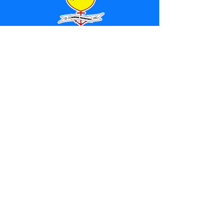
SERVIÇO DE ATENDIMENTO AO 
CIDADÃO (SIC) E OUVIDORIA
Prefeitura de Marechal 
Thaumaturgo - Estado do Acre
CNPJ 84.306.463/0001-76
💻Acesso online: 
SIC 
| 
Fale Conosco
 | 
Ouvidoria
| 
Mapa do Site
📱Fone: +55 (68) 3325-1092 / (68) 
99282-7179 (Responsável (
Douglas da 
Silva Araújo
)
🏢 Av. Raimundo Margarida, SN, CEP 
69.983-000, Centro, Marechal 
Thaumaturgo, Acre
📅 Segunda a sexta, das 7h às 13h 
(Fechado aos sábados, domingos e 