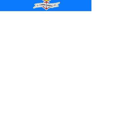
SERVIÇO DE ATENDIMENTO AO 
CIDADÃO (SIC) E OUVIDORIA
Prefeitura de Marechal 
Thaumaturgo - Estado do Acre
CNPJ 84.306.463/0001-76
💻Acesso online: 
SIC 
| 
Fale Conosco
 | 
Ouvidoria
| 
Mapa do Site
📱Fone: +55 (68) 3325-1092 / (68) 
99282-7179 (Responsável (
Douglas da 
Silva Araújo
)
🏢 Av. Raimundo Margarida, SN, CEP 
69.983-000, Centro, Marechal 
Thaumaturgo, Acre
📅 Segunda a sexta, das 7h às 13h 
(Fechado aos sábados, domingos e 
feriados)