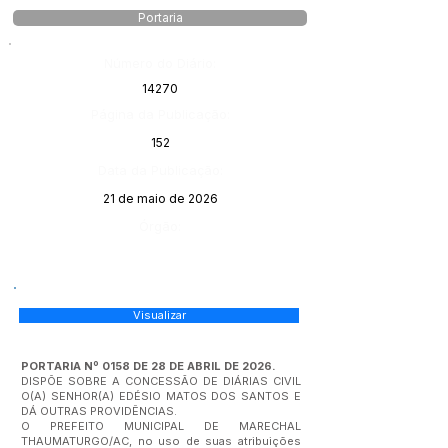
Portaria
Número do Diário:
14270
Página da Publicação:
152
Data da Publicação:
21 de maio de 2026
Órgão:
Visualizar
PORTARIA Nº 0158 DE 28 DE ABRIL DE 2026.
DISPÕE SOBRE A CONCESSÃO DE DIÁRIAS CIVIL
O(A) SENHOR(A) EDÉSIO MATOS DOS SANTOS E
DÁ OUTRAS PROVIDÊNCIAS.
O PREFEITO MUNICIPAL DE MARECHAL
THAUMATURGO/AC, no uso de suas atribuições