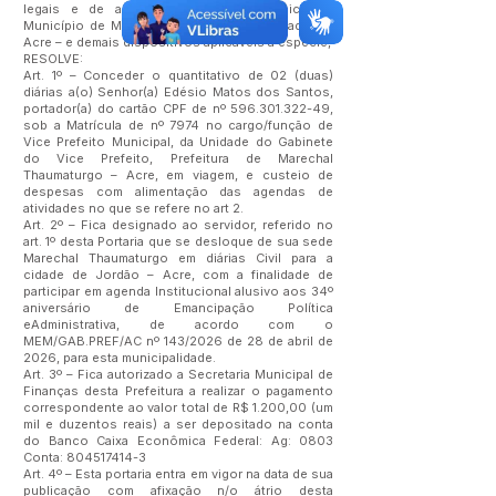
legais e de acordo com a Lei Orgânica do
Município de Marechal Thaumaturgo – Estado do
Acre – e demais dispositivos aplicáveis à espécie,
RESOLVE:
Art. 1º – Conceder o quantitativo de 02 (duas)
diárias a(o) Senhor(a) Edésio Matos dos Santos,
portador(a) do cartão CPF de nº
596.301.322-49
,
sob a Matrícula de nº 7974 no cargo/função de
Vice Prefeito Municipal, da Unidade do Gabinete
do Vice Prefeito, Prefeitura de Marechal
Thaumaturgo – Acre, em viagem, e custeio de
despesas com alimentação das agendas de
atividades no que se refere no art 2.
Art. 2º – Fica designado ao servidor, referido no
art. 1º desta Portaria que se desloque de sua sede
Marechal Thaumaturgo em diárias Civil para a
cidade de Jordão – Acre, com a finalidade de
participar em agenda Institucional alusivo aos 34º
aniversário de Emancipação Política
eAdministrativa, de acordo com o
MEM/GAB.PREF/AC nº 143/2026 de 28 de abril de
2026, para esta municipalidade.
Art. 3º – Fica autorizado a Secretaria Municipal de
Finanças desta Prefeitura a realizar o pagamento
correspondente ao valor total de R$ 1.200,00 (um
mil e duzentos reais) a ser depositado na conta
do Banco Caixa Econômica Federal: Ag: 0803
Conta:
804517414-3
Art. 4º – Esta portaria entra em vigor na data de sua
publicação com afixação n/o átrio desta