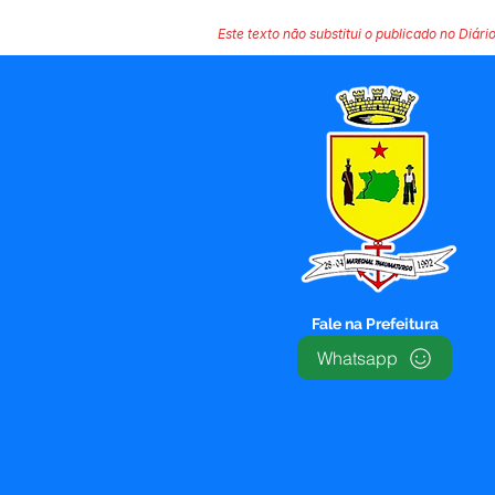
Este texto não substitui o publicado no Diário
Fale na Prefeitura
Whatsapp