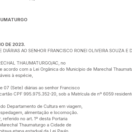
HAUMATURGO
IO DE 2023.
 DIÁRIAS AO SENHOR FRANCISCO RONEI OLIVEIRA SOUZA E 
RECHAL THAUMATURGO/AC, no
 de acordo com a Lei Orgânica do Município de Marechal Thaumat
cáveis à espécie,
de 07 (Sete) diárias ao senhor Francisco
 cartão CPF 995.975.352-20, sob a Matrícula de nº 6059 resident
 do Departamento de Cultura em viagem,
ospedagem, alimentação e locomoção.
 referido no art. 1º desta Portaria
 Marechal Thaumaturgo a Cidade de
 oitava etapa estadual da Lei Paulo