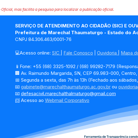
 Oficial, mas facilita a pesquisa para localizar a publicação oficial.
SERVIÇO DE ATENDIMENTO AO CIDADÃO (SIC) E OU
Prefeitura de Marechal Thaumaturgo - Estado do A
CNPJ 84.306.463/0001-76
💻Acesso online: 
SIC 
| 
Fale Conosco
 | 
Ouvidoria
| 
Mapa do
📱Fone: +55 (68) 3325-1092 / (68) 99282-7179 (Responsá
🏢 Av. Raimundo Margarida, SN, CEP 69.983-000, Centro
📅 Segunda a sexta, das 7h às 13h (Fechado aos sábados,
📧 
gabinete@marechalthaumaturgo.ac.gov.br
 ou 
ouvidori
📧
defesacivil.marechalthalmaturgo@gmail.com
📨 Acesso ao 
Webmail Corporativo
Ferramenta de Transparência const