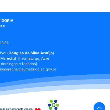
VIDORIA
cre
 Site
vel (
Douglas da Silva Araújo
)
, Marechal Thaumaturgo, Acre
 domingos e feriados)
a@marechalthaumaturgo.ac.gov.br
ruída com amor pela Decorp.