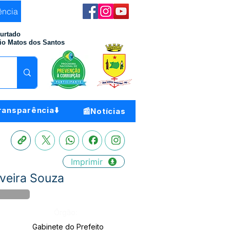
ência
Furtado
io Matos dos Santos
ransparência⬇️
📰Notícias
Imprimir
iveira Souza
Órgão:
Gabinete do Prefeito