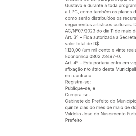
Gustavo e durante a toda program
a LPG, como também os planos de
como serão distribuídos os recurs
seguimentos artísticos cultura
AC/N°07/2023 do dia 11 de maio d
Art. 3º - Fica autorizada a Secre
valor total de R$
1.120,00 (um mil cento e vinte rea
Econômica 0803 23487-0.
Art. 4º - Esta portaria entra em v
afixação n/o átrio desta Municip
em contrário.
Registra-se;
Publique-se; e
Cumpra-se.
Gabinete do Prefeito do Municípi
quinze dias do mês de maio de dois
Valdelio Jose do Nascimento Fur
Prefeito