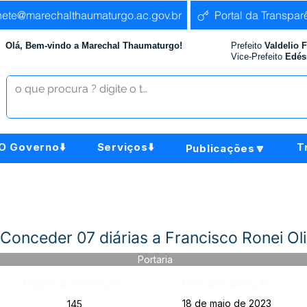
nete@marechalthaumaturgo.ac.gov.br
Portal da Transpar
Olá, Bem-vindo a Marechal Thaumaturgo!
Prefeito
Valdelio 
Vice-Prefeito
Edés
O Governo⬇️
Serviços⬇️
T
Publicações🔽
Conceder 07 diárias a Francisco Ronei Ol
Portaria
Página da Publicação:
Data da Publicação:
18 de maio de 2023
145