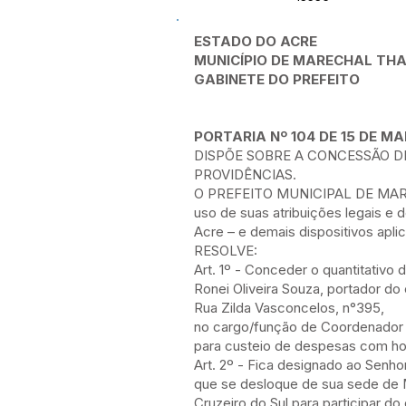
ESTADO DO ACRE
MUNICÍPIO DE MARECHAL T
GABINETE DO PREFEITO
PORTARIA Nº 104 DE 15 DE MA
DISPÕE SOBRE A CONCESSÃO DE
PROVIDÊNCIAS.
O PREFEITO MUNICIPAL DE MA
uso de suas atribuições legais e
Acre – e demais dispositivos apli
RESOLVE:
Art. 1º - Conceder o quantitativo 
Ronei Oliveira Souza, portador do
Rua Zilda Vasconcelos, n°395,
no cargo/função de Coordenador
para custeio de despesas com h
Art. 2º - Fica designado ao Senhor,
que se desloque de sua sede de
Cruzeiro do Sul para participar do