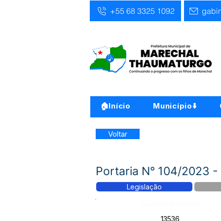
+55 68 3325 1092
gabi
🏠Início
Município⬇️
Voltar
Portaria N° 104/2023 - 
Legislação
Número do Diário:
13536