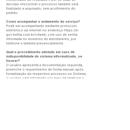
decisão irrecorrível o processo também será
finalizado e arquivado, sem acolhimento do
pedido.
Como acompanhar o andamento do serviço?
Pode ser acompanhado mediante protocolo
eletrônico via internet no endereço
https://e-
gov.betha.com.br/cdweb,
com uso de senha
informada no momento do atendimento, por
telefone e também presencialmente.
Qual o procedimento adotado em caso de
indisponibilidade do sistema informatizado, se
houver?
O usuário apresenta a documentação requerida,
preenche o requerimento de forma manual, após
formalização do respectivo processo no Sistema,
o usuário será informado por meio de telefone o
número do protocolo eletrônico, para que o
mesmo possa acompanhar o andamento do
processo.
Este texto não substitui o publicado no Diário Oficial, mas
facilita a pesquisa para localizar a publicação oficial.