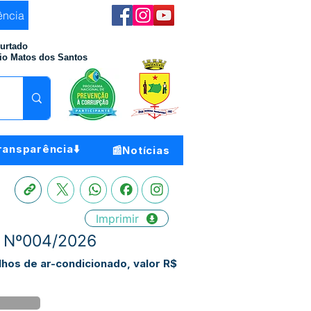
ência
Furtado
io Matos dos Santos
ransparência⬇️
📰Notícias
Imprimir
P Nº004/2026
hos de ar-condicionado, valor R$