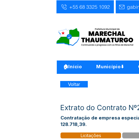
+55 68 3325 1092
gabi
🏠Início
Município⬇️
Voltar
Extrato do Contrato N
Contratação de empresa especial
128.718,39.
Licitações