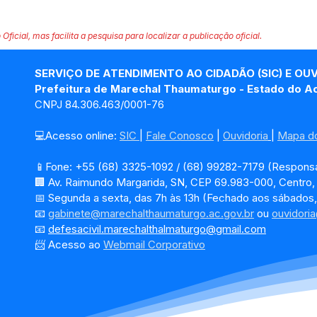
 Oficial, mas facilita a pesquisa para localizar a publicação oficial.
SERVIÇO DE ATENDIMENTO AO CIDADÃO (SIC) E OU
Prefeitura de Marechal Thaumaturgo - Estado do A
CNPJ 84.306.463/0001-76
💻Acesso online: 
SIC 
| 
Fale Conosco
 | 
Ouvidoria
| 
Mapa do
📱Fone: +55 (68) 3325-1092 / (68) 99282-7179 (Responsá
🏢 Av. Raimundo Margarida, SN, CEP 69.983-000, Centro
📅 Segunda a sexta, das 7h às 13h (Fechado aos sábados,
📧 
gabinete@marechalthaumaturgo.ac.gov.br
 ou 
ouvidori
📧
defesacivil.marechalthalmaturgo@gmail.com
📨 Acesso ao 
Webmail Corporativo