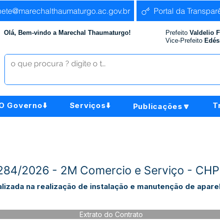
nete@marechalthaumaturgo.ac.gov.br
Portal da Transpar
Olá, Bem-vindo a Marechal Thaumaturgo!
Prefeito
Valdelio 
Vice-Prefeito
Edés
O Governo⬇️
Serviços⬇️
T
Publicações🔽
º284/2026 - 2M Comercio e Serviço - CH
izada na realização de instalação e manutenção de aparel
Extrato do Contrato