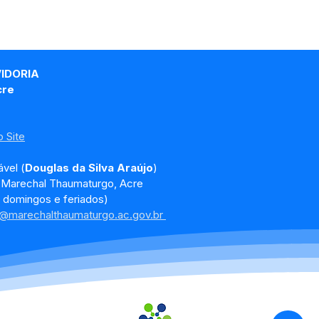
VIDORIA
cre
 Site
vel (
Douglas da Silva Araújo
)
, Marechal Thaumaturgo, Acre
 domingos e feriados)
a@marechalthaumaturgo.ac.gov.br