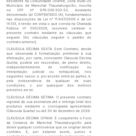
Residente na Comunidade Oriente, Zona Rural Do
Município de Marechal Thaumaturgo/Ac, inscrita
no CPF nº
978.036.932-53
, doravante
denominado (a) CONTRATADO (A), fundamentados
nas disposições da Lei n° 11.947/2009 e da Lei
14.133, e tendo em vista o que consta na Chamada
Pública nº 005/2026, resolvem celebrar o
presente contrato mediante as cláusulas que
seguem: [As cláusulas seguem o padrão do
contrato anterior].
CLÁUSULA DÉCIMA SEXTA: Este Contrato, desde
que observada à formalização preliminar à sua
efetivação, por carta, consoante Cláusula Décima
Quinta, poderá ser rescindido, de pleno direito,
independentemente de notificação ou
interpelação judicial ou extrajudicial, nos
seguintes casos: a. por acordo entre as partes; b.
pela inobservância de qualquer de suas
condições; c. por quaisquer dos motivos
previstos em lei.
CLÁUSULA DÉCIMA SÉTIMA: O presente contrato
vigorará da sua assinatura até a entrega total dos
produtos mediante o cronograma apresentado
(Cláusula Quarta) ou até 30 de dezembro de 2026.
CLÁUSULA DÉCIMA OITAVA: É competente o Foro
da Comarca de Marechal Thaumaturgo/Ac para
dirimir qualquer controvérsia que se originar deste
contrato. E, por estarem assim, justos e