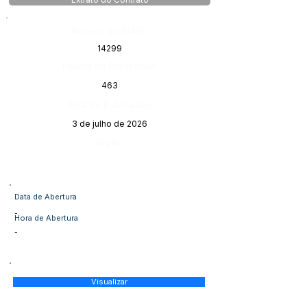
Extrato do Contrato
Número do Diário:
14299
Página da Publicação:
463
Data da Publicação:
3 de julho de 2026
Órgão:
Data de Abertura
-
Hora de Abertura
-
Visualizar