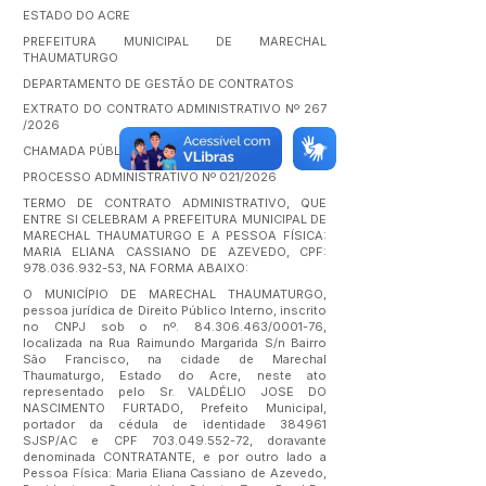
ESTADO DO ACRE
PREFEITURA MUNICIPAL DE MARECHAL
THAUMATURGO
DEPARTAMENTO DE GESTÃO DE CONTRATOS
EXTRATO DO CONTRATO ADMINISTRATIVO Nº 267
/2026
CHAMADA PÚBLICA Nº 005/2026
PROCESSO ADMINISTRATIVO Nº 021/2026
TERMO DE CONTRATO ADMINISTRATIVO, QUE
ENTRE SI CELEBRAM A PREFEITURA MUNICIPAL DE
MARECHAL THAUMATURGO E A PESSOA FÍSICA:
MARIA ELIANA CASSIANO DE AZEVEDO, CPF:
978.036.932-53
, NA FORMA ABAIXO:
O MUNICÍPIO DE MARECHAL THAUMATURGO,
pessoa jurídica de Direito Público Interno, inscrito
no CNPJ sob o nº.
84.306.463
/0001-76,
localizada na Rua Raimundo Margarida S/n Bairro
São Francisco, na cidade de Marechal
Thaumaturgo, Estado do Acre, neste ato
representado pelo Sr. VALDÉLIO JOSE DO
NASCIMENTO FURTADO, Prefeito Municipal,
portador da cédula de identidade 384961
SJSP/AC e CPF
703.049.552-72
, doravante
denominada CONTRATANTE, e por outro lado a
Pessoa Física: Maria Eliana Cassiano de Azevedo,