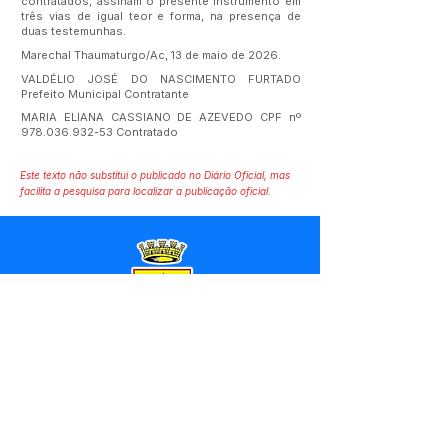
contratados, assinam o presente instrumento em
três vias de igual teor e forma, na presença de
duas testemunhas.
Marechal Thaumaturgo/Ac, 13 de maio de 2026.
VALDÉLIO JOSÉ DO NASCIMENTO FURTADO
Prefeito Municipal Contratante
MARIA ELIANA CASSIANO DE AZEVEDO CPF nº
978.036.932-53
Contratado
Este texto não substitui o publicado no Diário Oficial, mas
facilita a pesquisa para localizar a publicação oficial.
SERVIÇO DE ATENDIMENTO AO 
CIDADÃO (SIC) E OUVIDORIA
Prefeitura de Marechal 