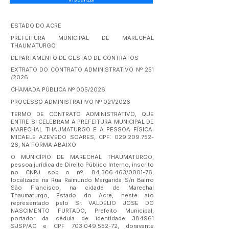
ESTADO DO ACRE
PREFEITURA MUNICIPAL DE MARECHAL
THAUMATURGO
DEPARTAMENTO DE GESTÃO DE CONTRATOS
EXTRATO DO CONTRATO ADMINISTRATIVO Nº 251
/2026
CHAMADA PÚBLICA Nº 005/2026
PROCESSO ADMINISTRATIVO Nº 021/2026
TERMO DE CONTRATO ADMINISTRATIVO, QUE
ENTRE SI CELEBRAM A PREFEITURA MUNICIPAL DE
MARECHAL THAUMATURGO E A PESSOA FÍSICA:
MICAELE AZEVEDO SOARES, CPF:
029.209.752-
26
, NA FORMA ABAIXO:
O MUNICÍPIO DE MARECHAL THAUMATURGO,
pessoa jurídica de Direito Público Interno, inscrito
no CNPJ sob o nº.
84.306.463
/0001-76,
localizada na Rua Raimundo Margarida S/n Bairro
São Francisco, na cidade de Marechal
Thaumaturgo, Estado do Acre, neste ato
representado pelo Sr. VALDÉLIO JOSE DO
NASCIMENTO FURTADO, Prefeito Municipal,
portador da cédula de identidade 384961
SJSP/AC e CPF
703.049.552-72
, doravante