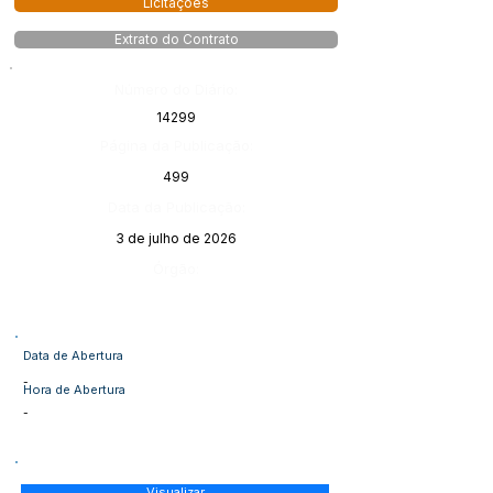
Licitações
Extrato do Contrato
Número do Diário:
14299
Página da Publicação:
499
Data da Publicação:
3 de julho de 2026
Órgão:
Data de Abertura
-
Hora de Abertura
-
Visualizar