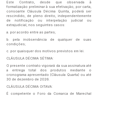
Este Contrato, desde que observada à
formalização preliminar à sua efetivação, por carta,
consoante Cláusula Décima Quinta, poderá ser
rescindido, de pleno direito, independentemente
de notificação ou interpelação judicial ou
extrajudicial, nos seguintes casos:
a. por acordo entre as partes;
b. pela inobservância de qualquer de suas
condições;
c. por quaisquer dos motivos previstos em lei.
CLÁUSULA DÉCIMA SÉTIMA:
O presente contrato vigorará da sua assinatura até
a entrega total dos produtos mediante o
cronograma apresentado (Cláusula Quarta) ou até
30 de dezembro de 2026.
CLÁUSULA DÉCIMA OITAVA:
É competente o Foro da Comarca de Marechal
Thaumaturgo/Ac para dirimir qualquer controvérsia
que se originar deste contrato. E, por estarem
assim, justos e contratados, assinam o presente
instrumento em três vias de igual teor e forma, na
presença de duas testemunhas.
Marechal Thaumaturgo/Ac, 21 de maio de 2026.
VALDÉLIO JOSÉ DO NASCIMENTO FURTADO