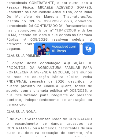
denominada CONTRATANTE, e por outro lado a
Pessoa Física: MICAELE AZEVEDO SOARES,
Residente na Comunidade Adão e Eva, Zona Rural
Do Município de Marechal Thaumaturgo/Ac,
inscrita no CPF nº
029.209.752-26
, doravante
denominado (a) CONTRATADO (A), fundamentados
nas disposições da Lei n° 11.947/2009 e da Lei
14.133, e tendo em vista o que consta na Chamada
Pública nº 005/2026, resolvem celebrar o
presente contrato mediante as cláusulas que
seguem:
CLÁUSULA PRIMEIRA:
É objeto desta contratação AQUISIÇÃO DE
PRODUTOS, DA AGRICULTURA FAMILIAR PARA
FORTALECER A MERENDA ESCOLAR, para alunos
da rede de educação básica pública, verba
FNDE/PNAE, semestre de 2026, descritos no
quadro previsto na Cláusula Quarta, todos de
acordo com a chamada pública nº 005/2026, o
qual fica fazendo parte integrante do presente
contrato, independentemente de anexação ou
transcrição.
CLÁUSULA NONA:
É de exclusiva responsabilidade do CONTRATADO
o ressarcimento de danos causados ao
CONTRATANTE ou a terceiros, decorrentes de sua
culpa ou dolo na execução do contrato, não