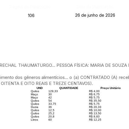
Página da Publicação:
Data da Publicação:
26 de junho de 2026
106
RECHAL THAUMATURGO... PESSOA FÍSICA: MARIA DE SOUZA 
nto dos gêneros alimentícios... o (a) CONTRATADO (A) recebe
E OITENTA E OITO REAIS E TREZE CENTAVOS).
UND
QUANTIDADE
Preço Unitário
Quilos
129,33
R$ 4,00
Maço
30
R$ 6,75
Maço
42
R$ 5,75
Quilos
54
R$ 35,50
Quilos
33,75
R$ 5,75
Duzia
36
R$ 20,33
Quilos
12,5
R$ 10,00
Quilos
25,2
R$ 13,50
Quilos
20,8
R$ 8,83
Litros
60
R$ 12,25