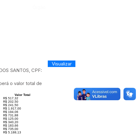
Órgão:
Visualizar
DOS SANTOS, CPF:
rá o valor total de
Valor Total
R$ 517,32
R$ 202,50
R$ 241,50
R$ 1.917,00
R$ 194,06
R$ 731,88
R$ 125,00
R$ 340,20
R$ 183,66
R$ 735,00
R$ 5.188,13