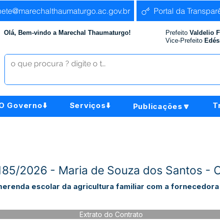
nete@marechalthaumaturgo.ac.gov.br
Portal da Transpar
Olá, Bem-vindo a Marechal Thaumaturgo!
Prefeito
Valdelio 
Vice-Prefeito
Edés
O Governo⬇️
Serviços⬇️
T
Publicações🔽
º185/2026 - Maria de Souza dos Santos -
erenda escolar da agricultura familiar com a fornecedora
Extrato do Contrato