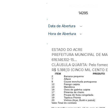
Número do Diário:
14295
Data de Abertura
-
Hora de Abertura
-
ESTADO DO ACRE
PREFEITURA MUNICIPAL DE MA
616.146.102-15...
CLÁUSULA QUARTA: Pelo fornecime
R$ 5.188,13 (CINCO MIL CENTO 
ITEM
PRODUTO
2
Banana pequena
7
Alface
9
Couve tronchuda portuguesa
12
Frango caipira
14
Mandioca
16
Ovos de galinha caipira
17
Pimenta de cheiro
18
Poupa de fruta congelada
19
Tapioca Pronta
20
Vinhos (Açai, Buriti e patoá)
Valor Total do contrato