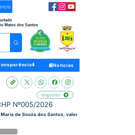
ência
Furtado
io Matos dos Santos
ransparência⬇️
📰Notícias
Imprimir
 CHP Nº005/2026
 Maria de Souza dos Santos, valor