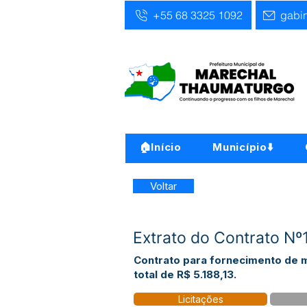
+55 68 3325 1092
gabi
🏠Início
Município⬇️
Voltar
Extrato do Contrato N
Contrato para fornecimento de m
total de R$ 5.188,13.
Licitações