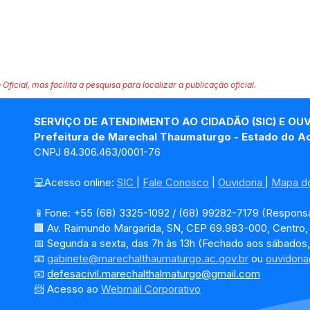
 Oficial, mas facilita a pesquisa para localizar a publicação oficial.
SERVIÇO DE ATENDIMENTO AO CIDADÃO (SIC) E OU
Prefeitura de Marechal Thaumaturgo - Estado do A
CNPJ 84.306.463/0001-76
💻Acesso online: 
SIC 
| 
Fale Conosco
 | 
Ouvidoria
| 
Mapa do
📱Fone: +55 (68) 3325-1092 / (68) 99282-7179 (Responsá
🏢 Av. Raimundo Margarida, SN, CEP 69.983-000, Centro
📅 Segunda a sexta, das 7h às 13h (Fechado aos sábados,
📧 
gabinete@marechalthaumaturgo.ac.gov.br
 ou 
ouvidori
📧
defesacivil.marechalthalmaturgo@gmail.com
📨 Acesso ao 
Webmail Corporativo