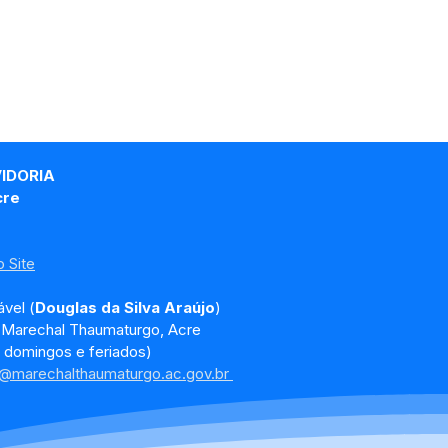
VIDORIA
cre
 Site
vel (
Douglas da Silva Araújo
)
, Marechal Thaumaturgo, Acre
 domingos e feriados)
a@marechalthaumaturgo.ac.gov.br