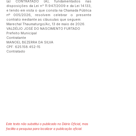
(a) CONTRATADO (A), fundamentados nas
disposições da Lei n° 11.947/2009 e da Lei 14.133,
e tendo em vista o que consta na Chamada Pública
nº 005/2026, resolvem celebrar o presente
contrato mediante as cláusulas que seguem:
Marechal Thaumaturgo/Ac, 13 de maio de 2026.
VALDÉLIO JOSÉ DO NASCIMENTO FURTADO
Prefeito Municipal
Contratante
MANOEL BEZERRA DA SILVA
CPF:
625.158.452-15
Contratado
Este texto não substitui o publicado no Diário Oficial, mas
facilita a pesquisa para localizar a publicação oficial.