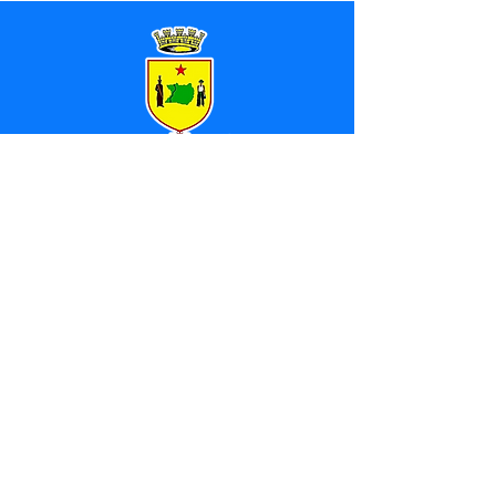
SERVIÇO DE ATENDIMENTO AO 
CIDADÃO (SIC) E OUVIDORIA
Prefeitura de Marechal 
Thaumaturgo - Estado do Acre
CNPJ 84.306.463/0001-76
💻Acesso online: 
SIC 
| 
Fale Conosco
 | 
Ouvidoria
| 
Mapa do Site
📱Fone: +55 (68) 3325-1092 / (68) 
99282-7179 (Responsável (
Douglas da 
Silva Araújo
)
🏢 Av. Raimundo Margarida, SN, CEP 