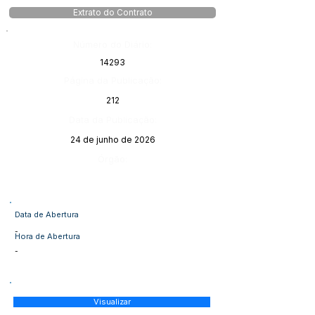
Extrato do Contrato
Número do Diário:
14293
Página da Publicação:
212
Data da Publicação:
24 de junho de 2026
Órgão:
Data de Abertura
-
Hora de Abertura
-
Visualizar