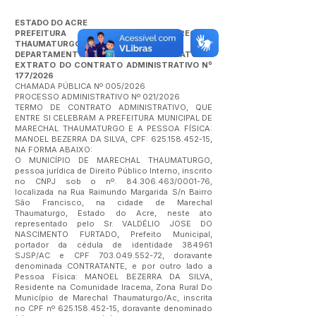
ESTADO DO ACRE
PREFEITURA MUNICIPAL DE MARECHAL
THAUMATURGO
DEPARTAMENTO DE GESTÃO DE CONTRATOS
EXTRATO DO CONTRATO ADMINISTRATIVO Nº
177/2026
CHAMADA PÚBLICA Nº 005/2026
PROCESSO ADMINISTRATIVO Nº 021/2026
TERMO DE CONTRATO ADMINISTRATIVO, QUE
ENTRE SI CELEBRAM A PREFEITURA MUNICIPAL DE
MARECHAL THAUMATURGO E A PESSOA FÍSICA:
MANOEL BEZERRA DA SILVA, CPF:
625.158.452-15
,
NA FORMA ABAIXO:
O MUNICÍPIO DE MARECHAL THAUMATURGO,
pessoa jurídica de Direito Público Interno, inscrito
no CNPJ sob o nº.
84.306.463
/0001-76,
localizada na Rua Raimundo Margarida S/n Bairro
São Francisco, na cidade de Marechal
Thaumaturgo, Estado do Acre, neste ato
representado pelo Sr. VALDÉLIO JOSE DO
NASCIMENTO FURTADO, Prefeito Municipal,
portador da cédula de identidade 384961
SJSP/AC e CPF
703.049.552-72
, doravante
denominada CONTRATANTE, e por outro lado a
Pessoa Física: MANOEL BEZERRA DA SILVA,
Residente na Comunidade Iracema, Zona Rural Do
Município de Marechal Thaumaturgo/Ac, inscrita
no CPF nº
625.158.452-15
, doravante denominado