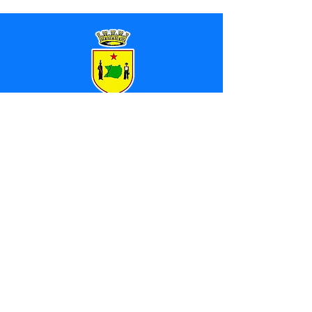
SERVIÇO DE ATENDIMENTO AO 
CIDADÃO (SIC) E OUVIDORIA
Prefeitura de Marechal 
Thaumaturgo - Estado do Acre
CNPJ 84.306.463/0001-76
💻Acesso online: 
SIC 
| 
Fale Conosco
 | 
Ouvidoria
| 
Mapa do Site
📱Fone: +55 (68) 3325-1092 / (68) 
99282-7179 (Responsável (
Douglas da 
Silva Araújo
)