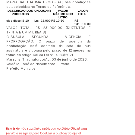
MARECHAL THAUMATURGO – AC, nas condições
estabelecidas no Termo de Referência.
DESCRIÇÃO DOS
UND
QUANT
VALOR
VALOR
PRODUTOS
MÁXIMO POR
TOTAL
LITRO
oleo diesel S 10
Lts
22.000
R$ 10,50
R$
231.000,00
VALOR TOTAL: R$ 231.000,00 (DUZENTOS E
TRINTA E UM MIL REAIS)
CLÁUSULA SEGUNDA – VIGÊNCIA E
PRORROGAÇÃO. O prazo de vigência da
contratação será contado da data de sua
assinatura e vigorará pelo prazo de 12 meses, na
forma do artigo 105 da Lei n° 14.133/2021.
Marechal Thaumaturgo/Ac, 03 de junho de 2026.
Valdélio José do Nascimento Furtado
Prefeito Municipal
Este texto não substitui o publicado no Diário Oficial, mas
facilita a pesquisa para localizar a publicação oficial.