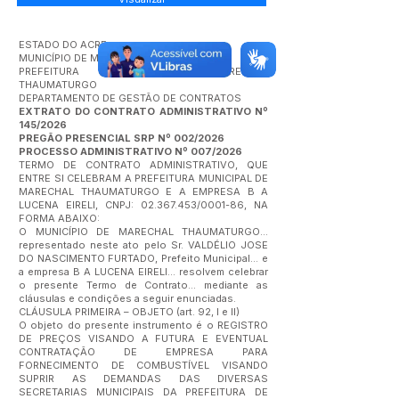
ESTADO DO ACRE
MUNICÍPIO DE MARECHAL THAUMATURGO
PREFEITURA MUNICIPAL DE MARECHAL
THAUMATURGO
DEPARTAMENTO DE GESTÃO DE CONTRATOS
EXTRATO DO CONTRATO ADMINISTRATIVO Nº
145/2026
PREGÃO PRESENCIAL SRP Nº 002/2026
PROCESSO ADMINISTRATIVO Nº 007/2026
TERMO DE CONTRATO ADMINISTRATIVO, QUE
ENTRE SI CELEBRAM A PREFEITURA MUNICIPAL DE
MARECHAL THAUMATURGO E A EMPRESA B A
LUCENA EIRELI, CNPJ:
02.367.453
/0001-86, NA
FORMA ABAIXO:
O MUNICÍPIO DE MARECHAL THAUMATURGO...
representado neste ato pelo Sr. VALDÉLIO JOSE
DO NASCIMENTO FURTADO, Prefeito Municipal... e
a empresa B A LUCENA EIRELI... resolvem celebrar
o presente Termo de Contrato... mediante as
cláusulas e condições a seguir enunciadas.
CLÁUSULA PRIMEIRA – OBJETO (art. 92, I e II)
O objeto do presente instrumento é o REGISTRO
DE PREÇOS VISANDO A FUTURA E EVENTUAL
CONTRATAÇÃO DE EMPRESA PARA
FORNECIMENTO DE COMBUSTÍVEL VISANDO
SUPRIR AS DEMANDAS DAS DIVERSAS
SECRETARIAS MUNICIPAIS DA PREFEITURA DE