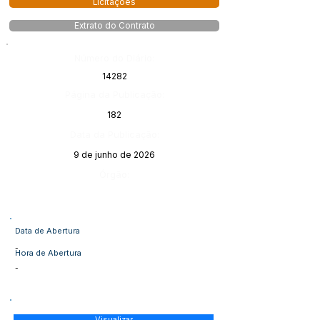
Licitações
Extrato do Contrato
Número do Diário:
14282
Página da Publicação:
182
Data da Publicação:
9 de junho de 2026
Órgão:
Data de Abertura
-
Hora de Abertura
-
Visualizar