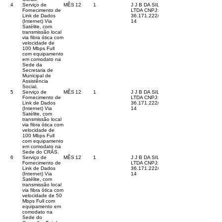
4
Serviço de
MÊS
12
1
J J B DA SILA
Fornecimento de
LTDA CNPJ:
Link de Dados
36.171.222
/0001-
(Internet) Via
14
Satélite, com
transmissão local
via fibra ótica com
velocidade de
100 Mbps Full
com equipamento
em comodato na
Sede da
Secretaria de
Municipal de
Assistência
Social.
5
Serviço de
MÊS
12
1
J J B DA SILA
Fornecimento de
LTDA CNPJ:
Link de Dados
36.171.222
/0001-
(Internet) Via
14
Satélite, com
transmissão local
via fibra ótica com
velocidade de
100 Mbps Full
com equipamento
em comodato na
Sede do CRÁS.
6
Serviço de
MÊS
12
1
J J B DA SILA
Fornecimento de
LTDA CNPJ:
Link de Dados
36.171.222
/0001-
(Internet) Via
14
Satélite, com
transmissão local
via fibra ótica com
velocidade de 50
Mbps Full com
equipamento em
comodato na
Sede do