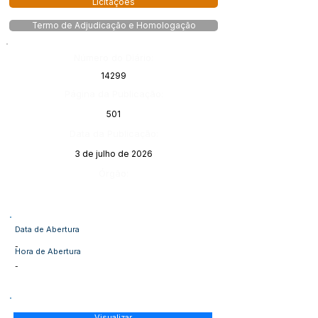
Licitações
Termo de Adjudicação e Homologação
Número do Diário:
14299
Página da Publicação:
501
Data da Publicação:
3 de julho de 2026
Órgão:
Data de Abertura
-
Hora de Abertura
-
Visualizar