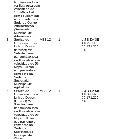
transmissão local
via fibra ótica com
velocidade de
100 Mbps Full
com equipamento
em comodato na
Sede do Centro
Administrativo
(Secretaria
Municipal de
Adminstração).
2
Serviço de
MÊS
12
1
J J B DA SILA
Fornecimento de
LTDA CNPJ:
Link de Dados
36.171.222
/0001-
(Internet) Via
14
Satélite, com
transmissão local
via fibra ótica com
velocidade de 50
Mbps Full com
equipamento em
comodato na
Sede da
Secretaria
Municipal de
Agricultura.
3
Serviço de
MÊS
12
1
J J B DA SILA
Fornecimento de
LTDA CNPJ:
Link de Dados
36.171.222
/0001-
(Internet) Via
14
Satélite, com
transmissão local
via fibra ótica com
velocidade de 50
Mbps Full com
equipamento em
comodato na
Sede da
Secretaria de
Municipal de
Obras.