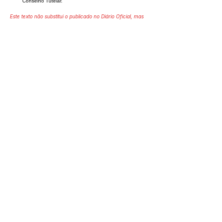
Conselho Tutelar.
Este texto não substitui o publicado no Diário Oficial, mas
facilita a pesquisa para localizar a publicação oficial.
SERVIÇO DE ATENDIMENTO AO 
CIDADÃO (SIC) E OUVIDORIA
Prefeitura de Marechal 
Thaumaturgo - Estado do Acre
CNPJ 84.306.463/0001-76
💻Acesso online: 
SIC 
| 
Fale Conosco
 | 
Ouvidoria
| 
Mapa do Site
📱Fone: +55 (68) 3325-1092 / (68) 