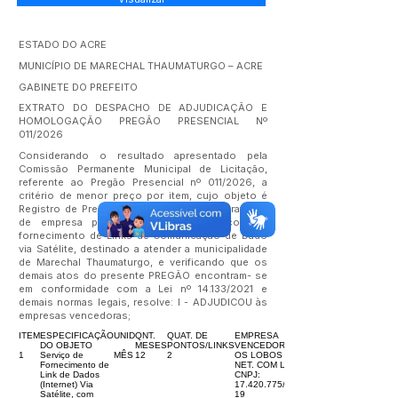
ESTADO DO ACRE
MUNICÍPIO DE MARECHAL THAUMATURGO – ACRE
GABINETE DO PREFEITO
EXTRATO DO DESPACHO DE ADJUDICAÇÃO E
HOMOLOGAÇÃO PREGÃO PRESENCIAL Nº
011/2026
Considerando o resultado apresentado pela
Comissão Permanente Municipal de Licitação,
referente ao Pregão Presencial nº 011/2026, a
critério de menor preço por item, cujo objeto é
Registro de Preços visando a futura contratação
de empresa para prestação de serviços de
fornecimento de Links de Comunicação de Dado
via Satélite, destinado a atender a municipalidade
de Marechal Thaumaturgo, e verificando que os
demais atos do presente PREGÃO encontram- se
em conformidade com a Lei nº 14.133/2021 e
demais normas legais, resolve: I - ADJUDICOU às
empresas vencedoras;
ITEM
ESPECIFICAÇÃO
UNID
QNT.
QUAT. DE
EMPRESA
DO OBJETO
MESES
PONTOS/LINKS
VENCEDORA
1
Serviço de
MÊS
12
2
OS LOBOS DA
Fornecimento de
NET. COM LTDA
Link de Dados
CNPJ:
(Internet) Via
17.420.775
/0001-
Satélite, com
19