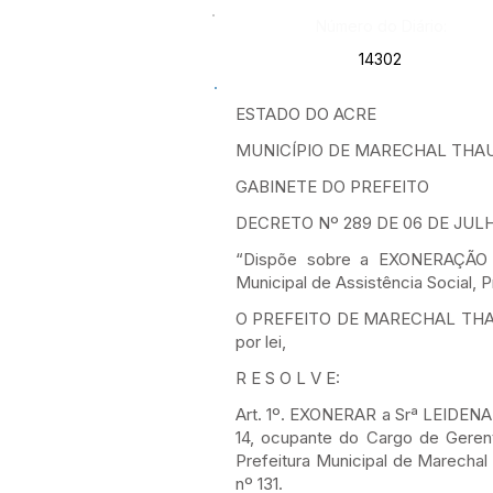
Número do Diário:
14302
ESTADO DO ACRE
MUNICÍPIO DE MARECHAL TH
GABINETE DO PREFEITO
DECRETO Nº 289 DE 06 DE JUL
“Dispõe sobre a EXONERAÇÃO do
Municipal de Assistência Social, 
O PREFEITO DE MARECHAL THAUMAT
por lei,
R E S O L V E:
Art. 1º. EXONERAR a Srª LEIDENA
14, ocupante do Cargo de Gerente
Prefeitura Municipal de Marechal
nº 131.