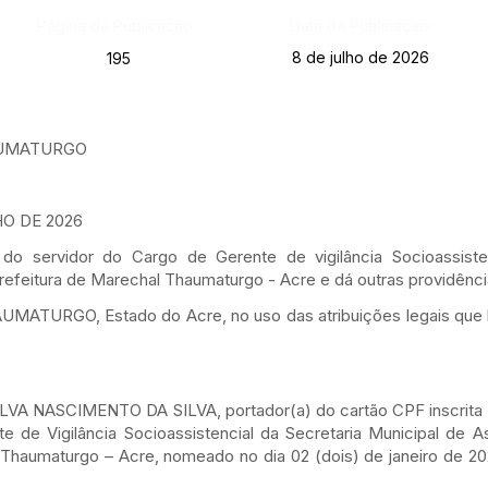
Página da Publicação:
Data da Publicação:
8 de julho de 2026
195
AUMATURGO
HO DE 2026
 servidor do Cargo de Gerente de vigilância Socioassisten
Prefeitura de Marechal Thaumaturgo - Acre e dá outras providênci
URGO, Estado do Acre, no uso das atribuições legais que l
LVA NASCIMENTO DA SILVA, portador(a) do cartão CPF inscrita
 de Vigilância Socioassistencial da Secretaria Municipal de As
 Thaumaturgo – Acre, nomeado no dia 02 (dois) de janeiro de 2