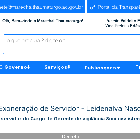
nete@marechalthaumaturgo.ac.gov.br
Portal da Transpar
Olá, Bem-vindo a Marechal Thaumaturgo!
Prefeito
Valdelio 
Vice-Prefeito
Edés
O Governo⬇️
Serviços⬇️
T
Publicações🔽
xoneração de Servidor - Leidenalva Nasc
rvidor do Cargo de Gerente de vigilância Socioassistenci
Decreto