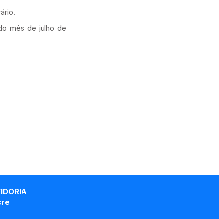
ário.
 do mês de julho de
VIDORIA
cre