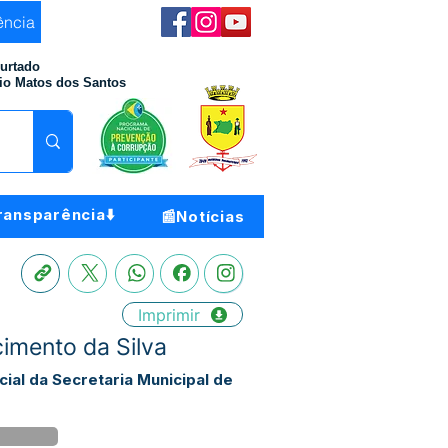
ência
Furtado
io Matos dos Santos
ransparência⬇️
📰Notícias
Imprimir
imento da Silva
al da Secretaria Municipal de