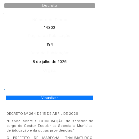
Decreto
Número do Diário:
14302
Página da Publicação:
194
Data da Publicação:
8 de julho de 2026
Órgão:
Visualizar
DECRETO Nº 264 DE 15 DE ABRIL DE 2026
“Dispõe sobre a EXONERAÇÃO do servidor do
cargo de Gestor Escolar da Secretaria Municipal
de Educação e dá outras providências.”
O PREFEITO DE MARECHAL THAUMATURGO,