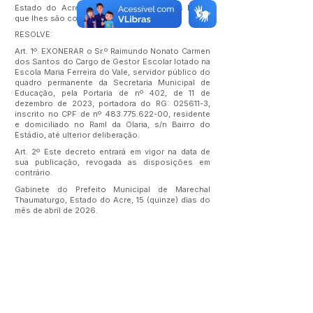
Estado do Acre, no uso das atribuições legais
que lhes são conferidas por lei,
RESOLVE:
Art. 1º. EXONERAR o Sr.º Raimundo Nonato Carmen
dos Santos do Cargo de Gestor Escolar lotado na
Escola Maria Ferreira do Vale, servidor público do
quadro permanente da Secretaria Municipal de
Educação, pela Portaria de nº 402, de 11 de
dezembro de 2023, portadora do RG:
025611-3
,
inscrito no CPF de nº
483.775.622-00
, residente
e domiciliado no Raml da Olaria, s/n Bairro do
Estádio, até ulterior deliberação.
Art. 2º Este decreto entrará em vigor na data de
sua publicação, revogada as disposições em
contrário.
Gabinete do Prefeito Municipal de Marechal
Thaumaturgo, Estado do Acre, 15 (quinze) dias do
mês de abril de 2026.