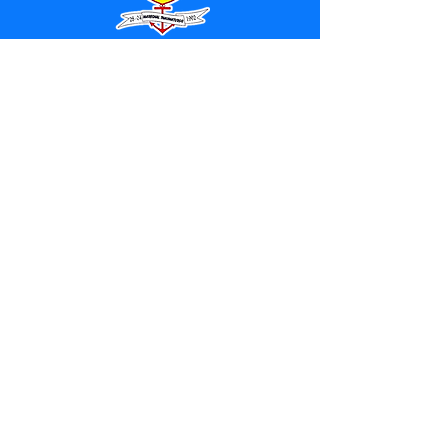
SERVIÇO DE ATENDIMENTO AO 
CIDADÃO (SIC) E OUVIDORIA
Prefeitura de Marechal 
Thaumaturgo - Estado do Acre
CNPJ 84.306.463/0001-76
💻Acesso online: 
SIC 
| 
Fale Conosco
 | 
Ouvidoria
| 
Mapa do Site
📱Fone: +55 (68) 3325-1092 / (68) 
99282-7179 (Responsável (
Douglas da 
Silva Araújo
)
🏢 Av. Raimundo Margarida, SN, CEP 
69.983-000, Centro, Marechal 
Thaumaturgo, Acre
📅 Segunda a sexta, das 7h às 13h 
(Fechado aos sábados, domingos e 
feriados)