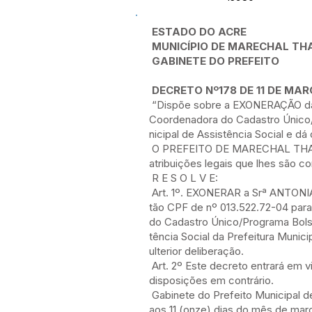
ESTADO DO ACRE
MUNICÍPIO DE MARECHAL T
GABINETE DO PREFEITO
DECRETO Nº178 DE 11 DE MAR
“Dispõe sobre a EXONERAÇÃO da
Coordenadora do Cadastro Único/
nicipal de Assistência Social e dá
O PREFEITO DE MARECHAL THAU
atribuições legais que lhes são con
R E S O L V E:
Art. 1º. EXONERAR a Srª ANTONI
tão CPF de nº 013.522.72-04 pa
do Cadastro Único/Programa Bolsa
tência Social da Prefeitura Munic
ulterior deliberação.
Art. 2º Este decreto entrará em v
disposições em contrário.
Gabinete do Prefeito Municipal 
aos 11 (onze) dias do mês de mar