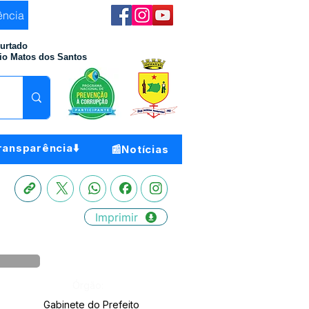
ência
Furtado
io Matos dos Santos
ransparência⬇️
📰Notícias
Imprimir
Órgão:
Gabinete do Prefeito