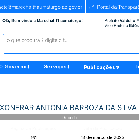
nete@marechalthaumaturgo.ac.gov.br
Portal da Transpar
Olá, Bem-vindo a Marechal Thaumaturgo!
Prefeito
Valdelio 
Vice-Prefeito
Edés
O Governo⬇️
Serviços⬇️
T
Publicações🔽
-EXONERAR ANTONIA BARBOZA DA SILVA
Decreto
Página da Publicação:
Data da Publicação:
13 de março de 2025
161