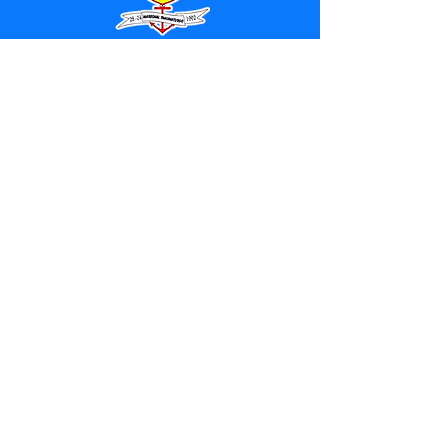
SERVIÇO DE ATENDIMENTO AO 
CIDADÃO (SIC) E OUVIDORIA
Prefeitura de Marechal 
Thaumaturgo - Estado do Acre
CNPJ 84.306.463/0001-76
💻Acesso online: 
SIC 
| 
Fale Conosco
 | 
Ouvidoria
| 
Mapa do Site
📱Fone: +55 (68) 3325-1092 / (68) 
99282-7179 (Responsável (
Douglas da 
Silva Araújo
)
🏢 Av. Raimundo Margarida, SN, CEP 
69.983-000, Centro, Marechal 
Thaumaturgo, Acre
📅 Segunda a sexta, das 7h às 13h 
(Fechado aos sábados, domingos e 
feriados)