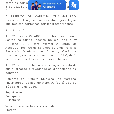
cargo em comissão de acordo com a lei nº 221 de
31 de dezembro de 2025 e dá outras providências.
”
O PREFEITO DE MARECHAL THAUMATURGO,
Estado do Acre, no uso das atribuições legais
que lhes são conferidas pela lesgilação vigente,
R E S O L V E:
Art. 1º. Fica NOMEADO o Senhor João Paulo
Santos da Cunha, inscrito no CPF sob o nº
040.879.862-92
, para exercer o Cargo de
Assessor Técnico de Serviços de Engenharia da
Secretaria Municipal de Obras , Viação e
Urbanismo, conforme previsto na Lei nº 221, de 31
de dezembro de 2025 até ulterior deliberação.
Art. 2º Este Decreto entrará em vigor na data de
sua publicação e revogando as disposições em
contrário.
Gabinete do Prefeito Municipal de Marechal
Thaumaturgo, Estado do Acre, 07 (sete) dias do
mês de julho de 2026.
Registre-se.
Publique-se.
Cumpra-se.
Valdelio Jose do Nascimento Furtado
Prefeito