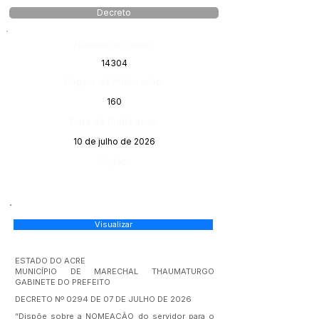
Decreto
Número do Diário:
14304
Página da Publicação:
160
Data da Publicação:
10 de julho de 2026
Órgão:
Visualizar
ESTADO DO ACRE
MUNICÍPIO DE MARECHAL THAUMATURGO
GABINETE DO PREFEITO
DECRETO Nº 0294 DE 07 DE JULHO DE 2026
“Dispõe sobre a NOMEAÇÃO do servidor para o