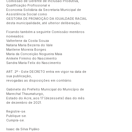
Comissão de Gerente de Inclusão Produtiva,
Qualificação Profissional e
Economia Solidária da Secretaria Municipal de
Assistência Social como
GESTORA DE PROMOÇÃO DA IGUALDADE RACIAL
desta municipalidade, até ulterior deliberação;
Ficando também a seguinte Comissão-membros
nomeados:
Valterlene da Costa Souza
Natana Maria Bezerra do Vale
Marilene Moreira Borges
Maria da Conceição Nogueira Maia
Anikele Firmino do Nascimento
Sandra Maria Felix do Nascimento
ART. 2º - Este DECRETO entra em vigor na data de
sua publicação,
revogadas as disposições em contrário.
Gabinete do Prefeito Municipal do Município de
Marechal Thaumaturgo,
Estado do Acre, aos 17 (dezessete) dias do mês
de dezembro de 2021.
Registre-se.
Publique-se.
Cumpra-se.
Isaac da Silva Piyãko