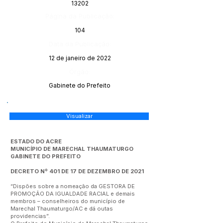
13202
Página da Publicação:
104
Data da Publicação:
12 de janeiro de 2022
Órgão:
Gabinete do Prefeito
Visualizar
ESTADO DO ACRE
MUNICÍPIO DE MARECHAL THAUMATURGO
GABINETE DO PREFEITO
DECRETO Nº 401 DE 17 DE DEZEMBRO DE 2021
“Dispões sobre a nomeação da GESTORA DE
PROMOÇÃO DA IGUALDADE RACIAL e demais
membros – conselheiros do município de
Marechal Thaumaturgo/AC e dá outas
providencias”.