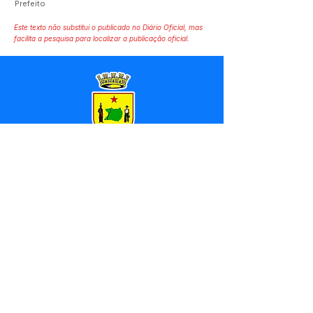
Prefeito
Este texto não substitui o publicado no Diário Oficial, mas
facilita a pesquisa para localizar a publicação oficial.
SERVIÇO DE ATENDIMENTO AO 
CIDADÃO (SIC) E OUVIDORIA
Prefeitura de Marechal 
Thaumaturgo - Estado do Acre
CNPJ 84.306.463/0001-76
💻Acesso online: 
SIC 
| 
Fale Conosco
 | 
Ouvidoria
| 
Mapa do Site