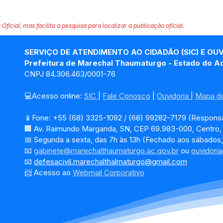
 Oficial, mas facilita a pesquisa para localizar a publicação oficial.
SERVIÇO DE ATENDIMENTO AO CIDADÃO (SIC) E OU
Prefeitura de Marechal Thaumaturgo - Estado do A
CNPJ 84.306.463/0001-76
💻Acesso online: 
SIC 
| 
Fale Conosco
 | 
Ouvidoria
| 
Mapa do
📱Fone: +55 (68) 3325-1092 / (68) 99282-7179 (Responsá
🏢 Av. Raimundo Margarida, SN, CEP 69.983-000, Centro
📅 Segunda a sexta, das 7h às 13h (Fechado aos sábados,
📧 
gabinete@marechalthaumaturgo.ac.gov.br
 ou 
ouvidori
📧
defesacivil.marechalthalmaturgo@gmail.com
📨 Acesso ao 
Webmail Corporativo