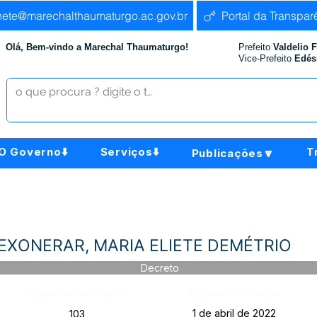
nete@marechalthaumaturgo.ac.gov.br
Portal da Transpar
Olá, Bem-vindo a Marechal Thaumaturgo!
Prefeito
Valdelio 
Vice-Prefeito
Edés
O Governo⬇️
Serviços⬇️
T
Publicações🔽
- EXONERAR, MARIA ELIETE DEMÉTRIO
Decreto
Página da Publicação:
Data da Publicação:
1 de abril de 2022
103