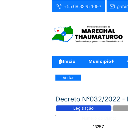
+55 68 3325 1092
gabi
🏠Início
Município⬇️
Voltar
Decreto N°032/2022 
Legislação
Número do Diário:
13257