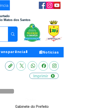
ência
Furtado
io Matos dos Santos
ransparência⬇️
📰Notícias
Imprimir
Órgão:
Gabinete do Prefeito