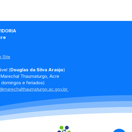
VIDORIA
cre
 Site
vel (
Douglas da Silva Araújo
)
, Marechal Thaumaturgo, Acre
 domingos e feriados)
a@marechalthaumaturgo.ac.gov.br