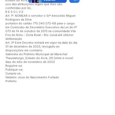
Estado do Acre, no
uso das atribuições legais que lhes são
conferidas por lei,
R E S O L V E:
Art. 1º. NOMEAR o servidor o Srº Amosildo Miguel
Rodrigues da Silva
portador do cartão
770.340.072-68
para o cargo
em Comissão de Secretário Executivo da Lei de nº
073 de 14 de outubro de 2013 na comunidade Vila
Foz do Breu – Zona Rural – Rio Juruá até ulterior
deliberação.
Art. 2º Este Decreto entrará em vigor na data do dia
01 de dezembro de 2023, revogado as
disposições em contrário.
Gabinete do Prefeito Municipal de Marechal
Thaumaturgo, Estado do Acre, 29 (vinte e nove)
dias do mês de novembro de 2023.
Registre-se.
Publique-se.
Cumpra-se.
Valdelio Jose do Nascimento Furtado
Prefeito