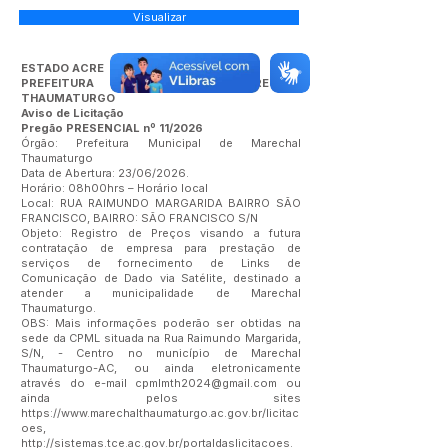
Visualizar
ESTADO ACRE
PREFEITURA MUNICIPAL DE MARECHAL
THAUMATURGO
Aviso de Licitação
Pregão PRESENCIAL nº 11/2026
Órgão: Prefeitura Municipal de Marechal
Thaumaturgo
Data de Abertura: 23/06/2026.
Horário: 08h00hrs – Horário local
Local: RUA RAIMUNDO MARGARIDA BAIRRO SÃO
FRANCISCO, BAIRRO: SÃO FRANCISCO S/N
Objeto: Registro de Preços visando a futura
contratação de empresa para prestação de
serviços de fornecimento de Links de
Comunicação de Dado via Satélite, destinado a
atender a municipalidade de Marechal
Thaumaturgo.
OBS: Mais informações poderão ser obtidas na
sede da CPML situada na Rua Raimundo Margarida,
S/N, - Centro no município de Marechal
Thaumaturgo-AC, ou ainda eletronicamente
através do e-mail
cpmlmth2024@gmail.com
ou
ainda pelos sites
https://www.marechalthaumaturgo.ac.gov.br/licitac
oes,
http://sistemas.tce.ac.gov.br/portaldaslicitacoes.