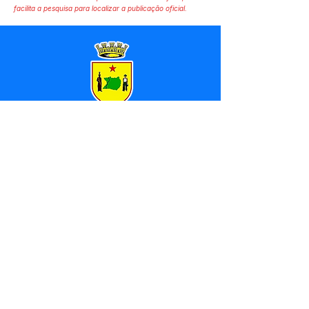
facilita a pesquisa para localizar a publicação oficial.
SERVIÇO DE ATENDIMENTO AO 
CIDADÃO (SIC) E OUVIDORIA
Prefeitura de Marechal 
Thaumaturgo - Estado do Acre
CNPJ 84.306.463/0001-76
💻Acesso online: 
SIC 
| 
Fale Conosco
 | 
Ouvidoria
| 
Mapa do Site
📱Fone: +55 (68) 3325-1092 / (68) 
99282-7179 (Responsável (
Douglas da 