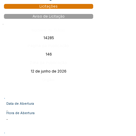
Licitações
Aviso de Licitação
Número do Diário:
14285
Página da Publicação:
146
Data da Publicação:
12 de junho de 2026
Órgão:
Data de Abertura
-
Hora de Abertura
-