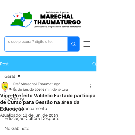
Post
Geral
Pref Marechal Thaumaturgo
Geral
14 de jun. de 2019
1 min de leitura
Vice-Prefeito Valdélio Furtado participa
COVID-19
de Curso para Gestão na área da
Educação
Saúde e Saneamento
Atualizado:
18 de jun. de 2019
Educação Cultura Desporto
No Gabinete