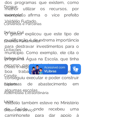
dos programas que existem, como 
Dengue
melhor utilizar os recursos, por 
exemplo”, afirma o vice prefeito 
Vacinômetro
Valdélio Furtado.
Convênios e Parcerias
Defesa Civil
O gestor explicou que este tipo de 
qualificação é de extrema importância 
Emenda Parlamentar
para destravar investimentos para o 
Licitações
município. Como exemplo, ele cita o 
Defesa Civil
programa Água na Escola, que tinha 
recurso parado desde 2012 e com 
Cheias e Alagações
boa trabalho a atual gestão 
Convite
conseguiu executar e poder construir 
sistemas de abastecimento em 
Esporte
algumas escolas.
Assembleia Extraordinária
Lazer
Valdélio também esteve no Ministério 
da Saúde, onde recebeu uma 
Ordem de serviço
caminhonete para dar apoio à 