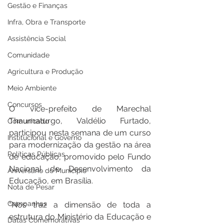
Gestão e Finanças
Infra, Obra e Transporte
Assistência Social
Comunidade
Agricultura e Produção
Meio Ambiente
Concursos
O vice-prefeito de Marechal 
Thaumaturgo, Valdélio Furtado, 
Comunicado
participou nesta semana de um curso 
Institucional e Governo
para modernização da gestão na área 
Políticas Públicas
de educação, promovido pelo Fundo 
Nacional de Desenvolvimento da 
Aniversário do Município
Educação, em Brasília.
Nota de Pesar
Campanhas
“Nos traz a dimensão de toda a 
estrutura do Ministério da Educação e 
Datas Comemorativas