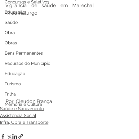
Concursos e Seletivos
vigilância de saúde em Marechal 
Educação
Thaumaturgo.
Saúde
Obra
Obras
Bens Permanentes
Recursos do Município
Educação
Turismo
Trilha
Por: Cleudon França 
Memória e Cultura
Saúde e Saneamento
Assistência Social
Infra, Obra e Transporte