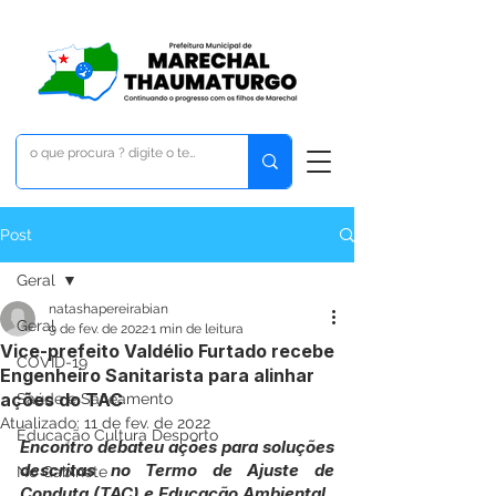
Post
Geral
natashapereirabian
Geral
9 de fev. de 2022
1 min de leitura
Vice-prefeito Valdélio Furtado recebe
COVID-19
Engenheiro Sanitarista para alinhar
ações do TAC
Saúde e Saneamento
Atualizado:
11 de fev. de 2022
Educação Cultura Desporto
Encontro debateu ações para soluções 
descritas no Termo de Ajuste de 
No Gabinete
Conduta (TAC) e Educação Ambiental.