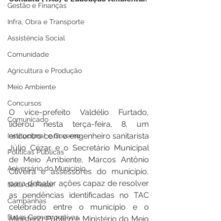
Gestão e Finanças
Infra, Obra e Transporte
Assistência Social
Comunidade
Agricultura e Produção
Meio Ambiente
Concursos
O vice-prefeito Valdélio Furtado, 
Comunicado
liderou nesta terça-feira, 8, um 
encontro com o engenheiro sanitarista 
Institucional e Governo
Júlio Cézar e o Secretário Municipal 
Políticas Públicas
de Meio Ambiente, Marcos Antônio 
Aniversário do Município
Oliveira e assessores do município, 
para debater ações capaz de resolver 
Nota de Pesar
as pendências identificadas no TAC 
Campanhas
celebrado entre o município e o 
Datas Comemorativas
Ministério Público e Ministério do Meio 